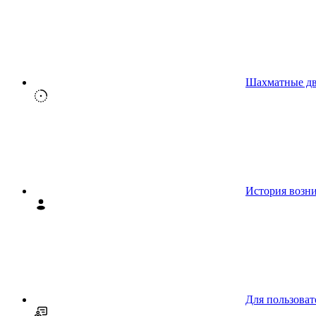
Шахматные д
История возн
Для пользоват