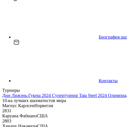
Биография ша
Контакты
Турниры
Дин Лижэнь-Гукеш 2024
Супертурнир Tata Steel 2024
Олимпиад
10-ка лучших шахматистов мира
Магнус Карлсен
Норвегия
2831
Каруана Фабиано
США
2803
Хикару Накамура
США