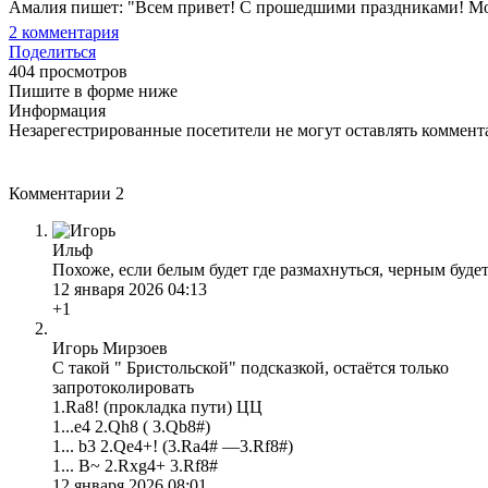
Амалия пишет: "Всем привет! С прошедшими праздниками! Моей 
2
комментария
Поделиться
404 просмотров
Пишите в форме ниже
Информация
Незарегестрированные посетители не могут оставлять коммента
Комментарии
2
Ильф
Похоже, если белым будет где размахнуться, черным буде
12 января 2026 04:13
+1
Игорь Мирзоев
С такой " Бристольской" подсказкой, остаётся только
запротоколировать
1.Ra8! (прокладка пути) ЦЦ
1...е4 2.Qh8 ( 3.Qb8#)
1... b3 2.Qe4+! (3.Ra4# —3.Rf8#)
1... B~ 2.Rxg4+ 3.Rf8#
12 января 2026 08:01