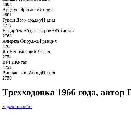
2802
Арджун Эригайси
Индия
2801
Гукеш Доммараджу
Индия
2777
Нодирбек Абдусатторов
Узбекистан
2768
Алиреза Фируджа
Франция
2763
Ян Непомнящий
Россия
2754
Вэй И
Китай
2751
Вишванатан Ананд
Индия
2750
Трехходовка 1966 года, автор 
Задачи онлайн