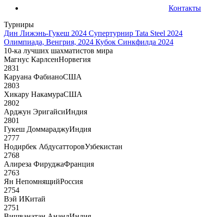
Контакты
Турниры
Дин Лижэнь-Гукеш 2024
Супертурнир Tata Steel 2024
Олимпиада, Венгрия, 2024
Кубок Синкфилда 2024
10-ка лучших шахматистов мира
Магнус Карлсен
Норвегия
2831
Каруана Фабиано
США
2803
Хикару Накамура
США
2802
Арджун Эригайси
Индия
2801
Гукеш Доммараджу
Индия
2777
Нодирбек Абдусатторов
Узбекистан
2768
Алиреза Фируджа
Франция
2763
Ян Непомнящий
Россия
2754
Вэй И
Китай
2751
Вишванатан Ананд
Индия