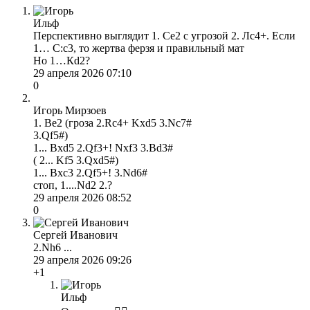
Ильф
Перспективно выглядит 1. Се2 с угрозой 2. Лс4+. Если
1… С:с3, то жертва ферзя и правильный мат
Но 1…Кd2?
29 апреля 2026 07:10
0
Игорь Мирзоев
1. Be2 (гроза 2.Rc4+ Kxd5 3.Nc7#
3.Qf5#)
1... Bxd5 2.Qf3+! Nxf3 3.Bd3#
( 2... Kf5 3.Qxd5#)
1... Bxc3 2.Qf5+! 3.Nd6#
cтоп, 1....Nd2 2.?
29 апреля 2026 08:52
0
Сергей Иванович
2.Nh6 ...
29 апреля 2026 09:26
+1
Ильф