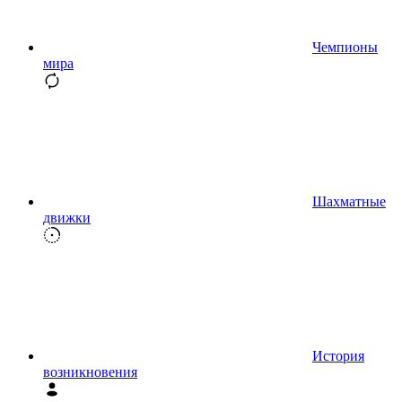
Чемпионы
мира
Шахматные
движки
История
возникновения