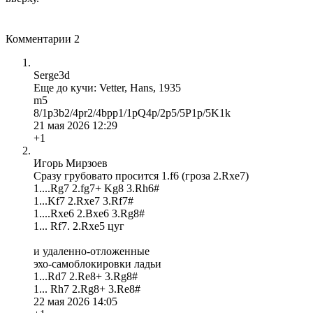
Комментарии
2
Serge3d
Еще до кучи: Vetter, Hans, 1935
m5
8/1p3b2/4pr2/4bpp1/1pQ4p/2p5/5P1p/5K1k
21 мая 2026 12:29
+1
Игорь Мирзоев
Сразу грубовато просится 1.f6 (гроза 2.Rxe7)
1....Rg7 2.fg7+ Kg8 3.Rh6#
1...Kf7 2.Rxe7 3.Rf7#
1....Rxe6 2.Bxe6 3.Rg8#
1... Rf7. 2.Rxe5 цуг
и удаленно-отложенные
эхо-самоблокировки ладьи
1...Rd7 2.Re8+ 3.Rg8#
1... Rh7 2.Rg8+ 3.Re8#
22 мая 2026 14:05