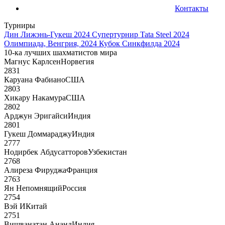
Контакты
Турниры
Дин Лижэнь-Гукеш 2024
Супертурнир Tata Steel 2024
Олимпиада, Венгрия, 2024
Кубок Синкфилда 2024
10-ка лучших шахматистов мира
Магнус Карлсен
Норвегия
2831
Каруана Фабиано
США
2803
Хикару Накамура
США
2802
Арджун Эригайси
Индия
2801
Гукеш Доммараджу
Индия
2777
Нодирбек Абдусатторов
Узбекистан
2768
Алиреза Фируджа
Франция
2763
Ян Непомнящий
Россия
2754
Вэй И
Китай
2751
Вишванатан Ананд
Индия