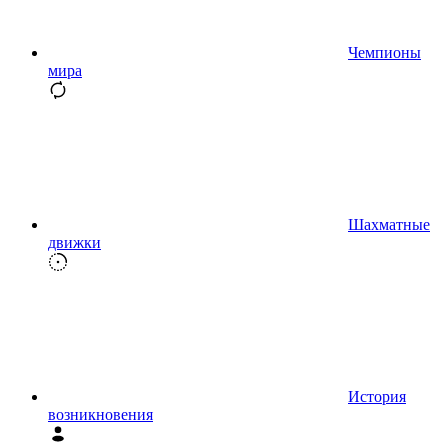
Чемпионы
мира
Шахматные
движки
История
возникновения