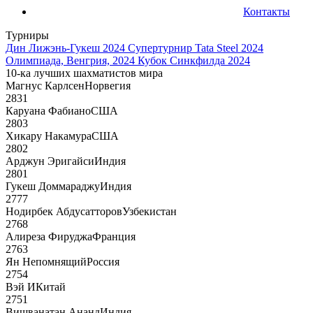
Контакты
Турниры
Дин Лижэнь-Гукеш 2024
Супертурнир Tata Steel 2024
Олимпиада, Венгрия, 2024
Кубок Синкфилда 2024
10-ка лучших шахматистов мира
Магнус Карлсен
Норвегия
2831
Каруана Фабиано
США
2803
Хикару Накамура
США
2802
Арджун Эригайси
Индия
2801
Гукеш Доммараджу
Индия
2777
Нодирбек Абдусатторов
Узбекистан
2768
Алиреза Фируджа
Франция
2763
Ян Непомнящий
Россия
2754
Вэй И
Китай
2751
Вишванатан Ананд
Индия