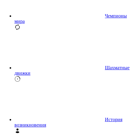
Чемпионы
мира
Шахматные
движки
История
возникновения