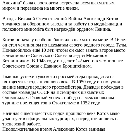
Алехина" была с восторгом встречена всем шахматным
миром и переведена на многие языки.
В годы Великой Отечественной Войны Александр Котов
трудился на оборонном заводе и за работу по модификации
полкового миномёта был награждён орденом Ленина.
Котов поначалу особо не блистал в шахматном мире. В 16 лет
он стал чемпионом по шахматам своего родного города Тулы.
Понадобилось ещё 10 лет, чтобы он смог занять второе место
в чемпионате Советского Союза вслед за Михаилом
Ботвинником. В 1948 году он делит 1-2 место в чемпионате
Советского Союза с Давидом Бронштейном.
Главные успехи тульского гроссмейстера приходятся на
пятидесятые годы прошлого века. В 1950 году он получил
звание международного гроссмейстера. Дважды побеждал в
составе команды СССР на Всемирных шахматных
Олимпиадах. Главный успех - победа на межзональном
турнире претендентов в Стокгольме в 1952 году.
Начиная с шестидесятых годов прошлого века Котов мало
участвует в официальных турнирах, сосредоточившись на
тренерский работе.
Продолжительное время Александр Котов занимал