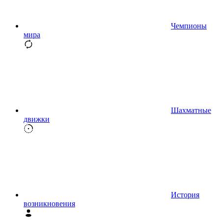
Чемпионы
мира
Шахматные
движки
История
возникновения