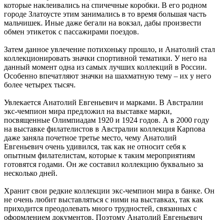
которые наклеивались на спичечные коробки. В его родном
городе Златоусте этим занимались в то время большая часть
мальчишек. Иные даже бегали на вокзал, дабы произвести
обмен этикеток с пассажирами поездов.
Затем данное увлечение потихоньку прошло, и Анатолий стал
коллекционировать значки спортивной тематики. У него на
данный момент одна из самых лучших коллекций в России.
Особенно впечатляют значки на шахматную тему – их у него
более четырех тысяч.
Увлекается Анатолий Евгеньевич и марками. В Австралии
экс-чемпион мира предложил на выставке марки,
посвященные Олимпиадам 1920 и 1924 годов. А в 2000 году
на выставке филателистов в Австралии коллекция Карпова
даже заняла почетное третье место, чему Анатолий
Евгеньевич очень удивился, так как не относит себя к
опытным филателистам, которые к таким мероприятиям
готовятся годами. Он же составил коллекцию буквально за
несколько дней.
Хранит свои редкие коллекции экс-чемпион мира в банке. Он
не очень любит выставляться с ними на выставках, так как
приходится преодолевать много трудностей, связанных с
оформлением документов. Поэтому Анатолий Евгеньевич