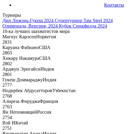
Контакты
Турниры
Дин Лижэнь-Гукеш 2024
Супертурнир Tata Steel 2024
Олимпиада, Венгрия, 2024
Кубок Синкфилда 2024
10-ка лучших шахматистов мира
Магнус Карлсен
Норвегия
2831
Каруана Фабиано
США
2803
Хикару Накамура
США
2802
Арджун Эригайси
Индия
2801
Гукеш Доммараджу
Индия
2777
Нодирбек Абдусатторов
Узбекистан
2768
Алиреза Фируджа
Франция
2763
Ян Непомнящий
Россия
2754
Вэй И
Китай
2751
Вишванатан Ананд
Индия