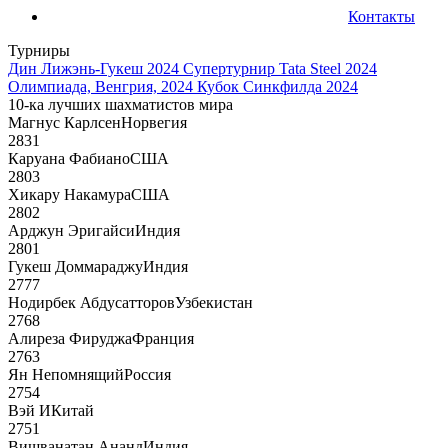
Контакты
Турниры
Дин Лижэнь-Гукеш 2024
Супертурнир Tata Steel 2024
Олимпиада, Венгрия, 2024
Кубок Синкфилда 2024
10-ка лучших шахматистов мира
Магнус Карлсен
Норвегия
2831
Каруана Фабиано
США
2803
Хикару Накамура
США
2802
Арджун Эригайси
Индия
2801
Гукеш Доммараджу
Индия
2777
Нодирбек Абдусатторов
Узбекистан
2768
Алиреза Фируджа
Франция
2763
Ян Непомнящий
Россия
2754
Вэй И
Китай
2751
Вишванатан Ананд
Индия