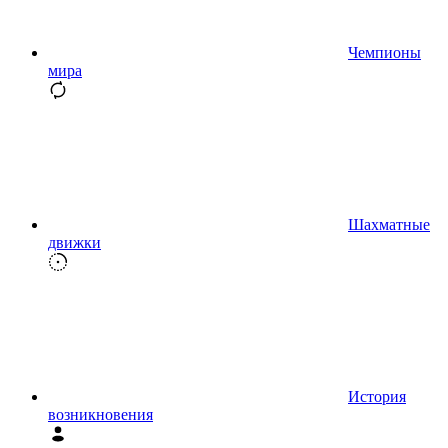
Чемпионы
мира
Шахматные
движки
История
возникновения