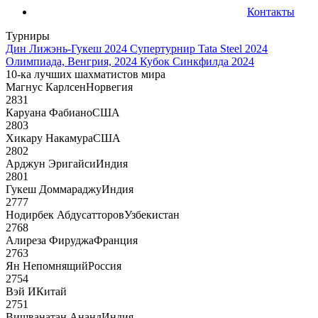
Контакты
Турниры
Дин Лижэнь-Гукеш 2024
Супертурнир Tata Steel 2024
Олимпиада, Венгрия, 2024
Кубок Синкфилда 2024
10-ка лучших шахматистов мира
Магнус Карлсен
Норвегия
2831
Каруана Фабиано
США
2803
Хикару Накамура
США
2802
Арджун Эригайси
Индия
2801
Гукеш Доммараджу
Индия
2777
Нодирбек Абдусатторов
Узбекистан
2768
Алиреза Фируджа
Франция
2763
Ян Непомнящий
Россия
2754
Вэй И
Китай
2751
Вишванатан Ананд
Индия