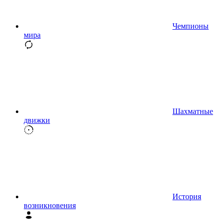
Чемпионы
мира
Шахматные
движки
История
возникновения