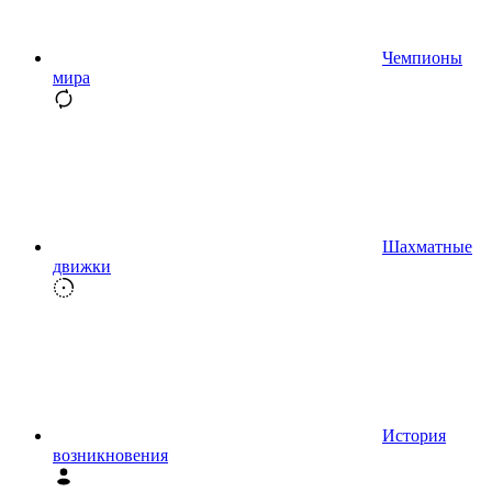
Чемпионы
мира
Шахматные
движки
История
возникновения