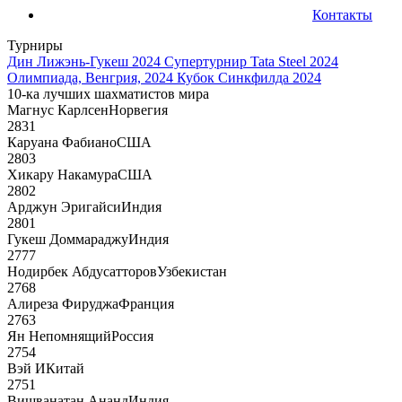
Контакты
Турниры
Дин Лижэнь-Гукеш 2024
Супертурнир Tata Steel 2024
Олимпиада, Венгрия, 2024
Кубок Синкфилда 2024
10-ка лучших шахматистов мира
Магнус Карлсен
Норвегия
2831
Каруана Фабиано
США
2803
Хикару Накамура
США
2802
Арджун Эригайси
Индия
2801
Гукеш Доммараджу
Индия
2777
Нодирбек Абдусатторов
Узбекистан
2768
Алиреза Фируджа
Франция
2763
Ян Непомнящий
Россия
2754
Вэй И
Китай
2751
Вишванатан Ананд
Индия