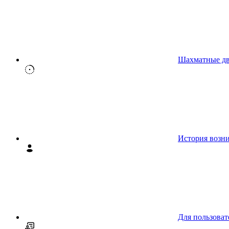
Шахматные д
История возн
Для пользоват