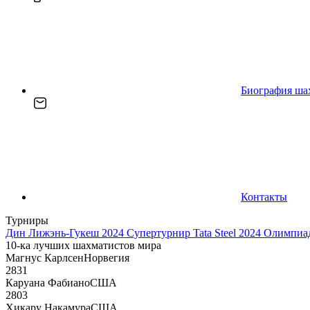
Биография ша
Контакты
Турниры
Дин Лижэнь-Гукеш 2024
Супертурнир Tata Steel 2024
Олимпиад
10-ка лучших шахматистов мира
Магнус Карлсен
Норвегия
2831
Каруана Фабиано
США
2803
Хикару Накамура
США