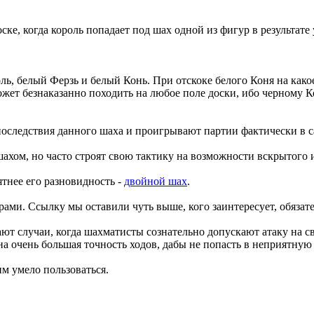
е, когда король попадает под шах одной из фигур в результате
ь, белый Ферзь и белый Конь. При отскоке белого Коня на како
ожет безнаказанно походить на любое поле доски, ибо черному 
следствия данного шаха и проигрывают партии фактически в с
ом, но часто строят свою тактику на возможности вскрытого и
тнее его разновидность -
двойной шах
.
ами. Ссылку мы оставили чуть выше, кого заинтересует, обязат
вают случаи, когда шахматисты сознательно допускают атаку на
жна очень большая точность ходов, дабы не попасть в неприятную
м умело пользоваться.