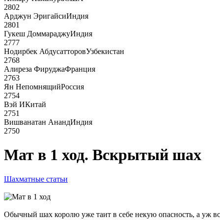
2802
Арджун Эригайси
Индия
2801
Гукеш Доммараджу
Индия
2777
Нодирбек Абдусатторов
Узбекистан
2768
Алиреза Фируджа
Франция
2763
Ян Непомнящий
Россия
2754
Вэй И
Китай
2751
Вишванатан Ананд
Индия
2750
Мат в 1 ход. Вскрытый шах
Шахматные статьи
Обычный шах королю уже таит в себе некую опасность, а уж вск