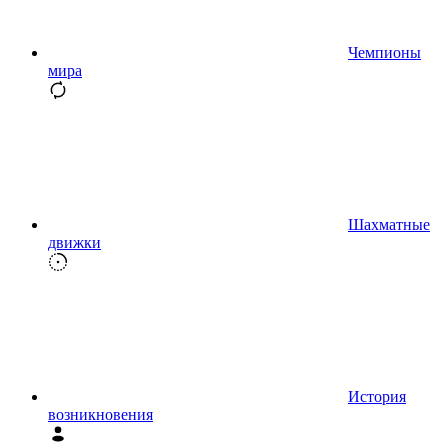
Чемпионы
мира
Шахматные
движки
История
возникновения