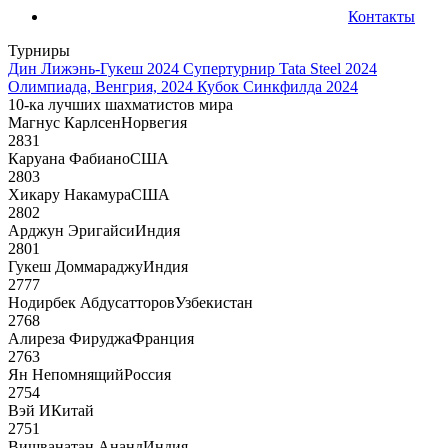
Контакты
Турниры
Дин Лижэнь-Гукеш 2024
Супертурнир Tata Steel 2024
Олимпиада, Венгрия, 2024
Кубок Синкфилда 2024
10-ка лучших шахматистов мира
Магнус Карлсен
Норвегия
2831
Каруана Фабиано
США
2803
Хикару Накамура
США
2802
Арджун Эригайси
Индия
2801
Гукеш Доммараджу
Индия
2777
Нодирбек Абдусатторов
Узбекистан
2768
Алиреза Фируджа
Франция
2763
Ян Непомнящий
Россия
2754
Вэй И
Китай
2751
Вишванатан Ананд
Индия