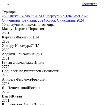
Контакты
Турниры
Дин Лижэнь-Гукеш 2024
Супертурнир Tata Steel 2024
Олимпиада, Венгрия, 2024
Кубок Синкфилда 2024
10-ка лучших шахматистов мира
Магнус Карлсен
Норвегия
2831
Каруана Фабиано
США
2803
Хикару Накамура
США
2802
Арджун Эригайси
Индия
2801
Гукеш Доммараджу
Индия
2777
Нодирбек Абдусатторов
Узбекистан
2768
Алиреза Фируджа
Франция
2763
Ян Непомнящий
Россия
2754
Вэй И
Китай
2751
Вишванатан Ананд
Индия