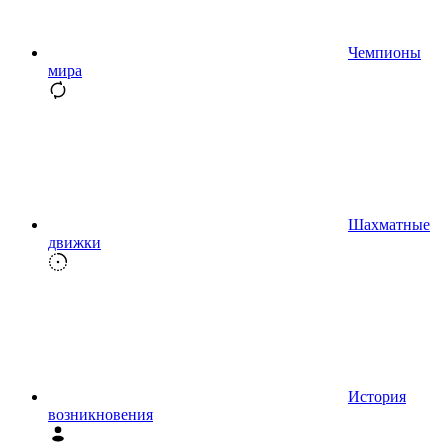
Чемпионы
мира
Шахматные
движки
История
возникновения