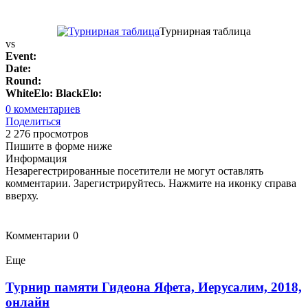
Турнирная таблица
vs
Event:
Date:
Round:
WhiteElo:
BlackElo:
0
комментариев
Поделиться
2 276 просмотров
Пишите в форме ниже
Информация
Незарегестрированные посетители не могут оставлять
комментарии. Зарегистрируйтесь. Нажмите на иконку справа
вверху.
Комментарии
0
Еще
Турнир памяти Гидеона Яфета, Иерусалим, 2018,
онлайн