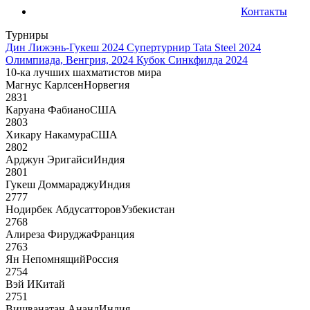
Контакты
Турниры
Дин Лижэнь-Гукеш 2024
Супертурнир Tata Steel 2024
Олимпиада, Венгрия, 2024
Кубок Синкфилда 2024
10-ка лучших шахматистов мира
Магнус Карлсен
Норвегия
2831
Каруана Фабиано
США
2803
Хикару Накамура
США
2802
Арджун Эригайси
Индия
2801
Гукеш Доммараджу
Индия
2777
Нодирбек Абдусатторов
Узбекистан
2768
Алиреза Фируджа
Франция
2763
Ян Непомнящий
Россия
2754
Вэй И
Китай
2751
Вишванатан Ананд
Индия