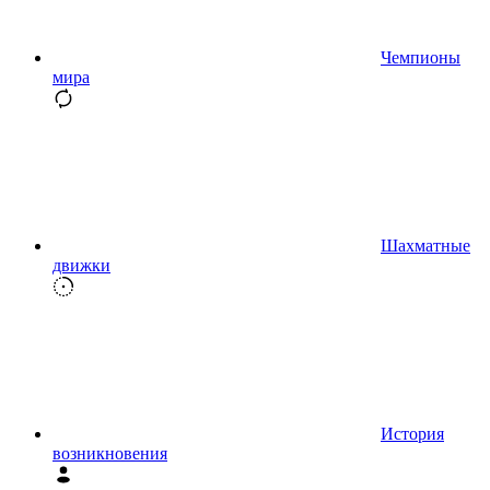
Чемпионы
мира
Шахматные
движки
История
возникновения