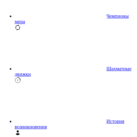
Чемпионы
мира
Шахматные
движки
История
возникновения