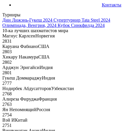
Контакты
Турниры
Дин Лижэнь-Гукеш 2024
Супертурнир Tata Steel 2024
Олимпиада, Венгрия, 2024
Кубок Синкфилда 2024
10-ка лучших шахматистов мира
Магнус Карлсен
Норвегия
2831
Каруана Фабиано
США
2803
Хикару Накамура
США
2802
Арджун Эригайси
Индия
2801
Гукеш Доммараджу
Индия
2777
Нодирбек Абдусатторов
Узбекистан
2768
Алиреза Фируджа
Франция
2763
Ян Непомнящий
Россия
2754
Вэй И
Китай
2751
Вишванатан Ананд
Индия