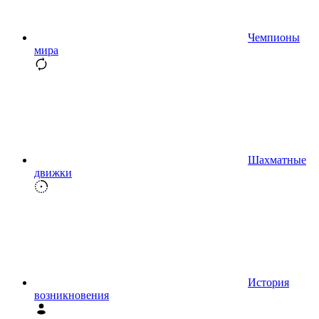
Чемпионы
мира
Шахматные
движки
История
возникновения