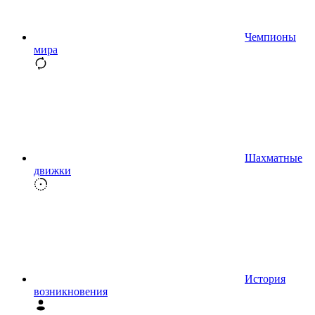
Чемпионы
мира
Шахматные
движки
История
возникновения