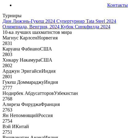
Контакты
Турниры
Дин Лижэнь-Гукеш 2024
Супертурнир Tata Steel 2024
Олимпиада, Венгрия, 2024
Кубок Синкфилда 2024
10-ка лучших шахматистов мира
Магнус Карлсен
Норвегия
2831
Каруана Фабиано
США
2803
Хикару Накамура
США
2802
Арджун Эригайси
Индия
2801
Гукеш Доммараджу
Индия
2777
Нодирбек Абдусатторов
Узбекистан
2768
Алиреза Фируджа
Франция
2763
Ян Непомнящий
Россия
2754
Вэй И
Китай
2751
Вишванатан Ананд
Индия