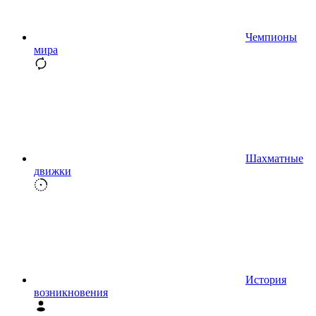
Чемпионы
мира
Шахматные
движки
История
возникновения