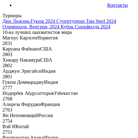
Контакты
Турниры
Дин Лижэнь-Гукеш 2024
Супертурнир Tata Steel 2024
Олимпиада, Венгрия, 2024
Кубок Синкфилда 2024
10-ка лучших шахматистов мира
Магнус Карлсен
Норвегия
2831
Каруана Фабиано
США
2803
Хикару Накамура
США
2802
Арджун Эригайси
Индия
2801
Гукеш Доммараджу
Индия
2777
Нодирбек Абдусатторов
Узбекистан
2768
Алиреза Фируджа
Франция
2763
Ян Непомнящий
Россия
2754
Вэй И
Китай
2751
Вишванатан Ананд
Индия