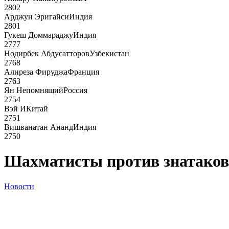
2802
Арджун Эригайси
Индия
2801
Гукеш Доммараджу
Индия
2777
Нодирбек Абдусатторов
Узбекистан
2768
Алиреза Фируджа
Франция
2763
Ян Непомнящий
Россия
2754
Вэй И
Китай
2751
Вишванатан Ананд
Индия
2750
Шахматисты против знатаков
Новости