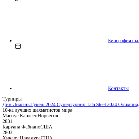
Биография ша
Контакты
Турниры
Дин Лижэнь-Гукеш 2024
Супертурнир Tata Steel 2024
Олимпиад
10-ка лучших шахматистов мира
Магнус Карлсен
Норвегия
2831
Каруана Фабиано
США
2803
Хикару Накамура
США