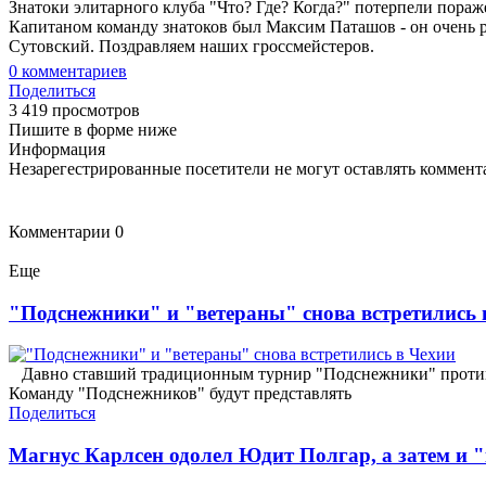
Знатоки элитарного клуба "Что? Где? Когда?" потерпели пораже
Капитаном команду знатоков был Максим Паташов - он очень р
Сутовский. Поздравляем наших гроссмейстеров.
0
комментариев
Поделиться
3 419 просмотров
Пишите в форме ниже
Информация
Незарегестрированные посетители не могут оставлять коммента
Комментарии
0
Еще
"Подснежники" и "ветераны" снова встретились 
Давно ставший традиционным турнир "Подснежники" против "В
Команду "Подснежников" будут представлять
Поделиться
Магнус Карлсен одолел Юдит Полгар, а затем и 