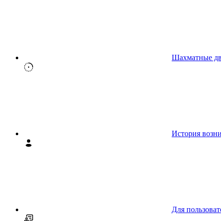
Шахматные д
История возн
Для пользоват