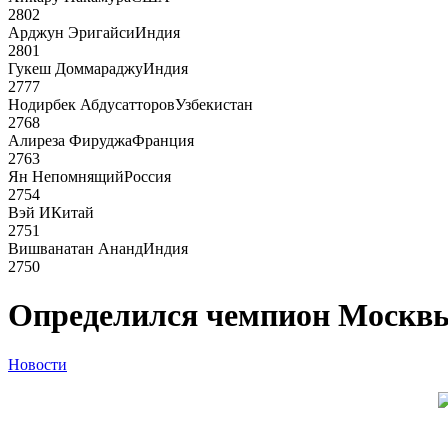
2802
Арджун Эригайси
Индия
2801
Гукеш Доммараджу
Индия
2777
Нодирбек Абдусатторов
Узбекистан
2768
Алиреза Фируджа
Франция
2763
Ян Непомнящий
Россия
2754
Вэй И
Китай
2751
Вишванатан Ананд
Индия
2750
Определился чемпион Москвы
Новости