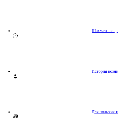
Шахматные д
История возн
Для пользоват