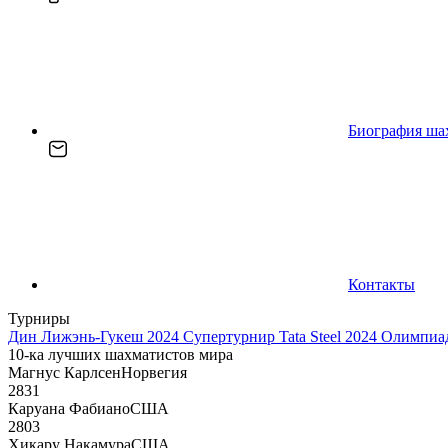
Биография ша
Контакты
Турниры
Дин Лижэнь-Гукеш 2024
Супертурнир Tata Steel 2024
Олимпиад
10-ка лучших шахматистов мира
Магнус Карлсен
Норвегия
2831
Каруана Фабиано
США
2803
Хикару Накамура
США