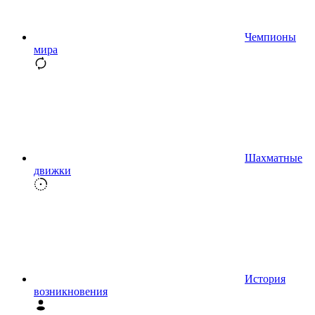
Чемпионы
мира
Шахматные
движки
История
возникновения