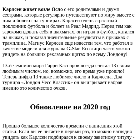
Карлсен живет возле Осло
с его родителями и двумя
сестрами, которые регулярно путешествуют по миру вместе с
ним и болеют на турнирах. Карлсен очень страстный
поклонник футбола и болеет за Реал Мадрид. Перед тем как
зарекомендовать себя в шахматах, он играл в футбол, катался
на лыжах, и показал значительные результаты в прыжках с
трамплина. Магнус Карлсен еще известен тем, что работал в
качестве модели для журнала G-Star. Его лицо часто можно
увидеть на больших рекламных щитах по всему Лондону!
13-й чемпион мира Гарри Каспаров всегда считал 13 своим
любимым числом, но, возможно, его время уже прошло!
Теперь цифра 13 также любимое число и Карлсена. Два
турнира «Лондон Чесс Классик» он выигрывает набрав
именно это количество очков.
Обновление на 2020 год
Прошло большое количество времени с написания этой
статьи. Если вы ее читаете в первый раз, то можно наглядно
увидеть как Карлсен подбирался к своему заветному титулу -