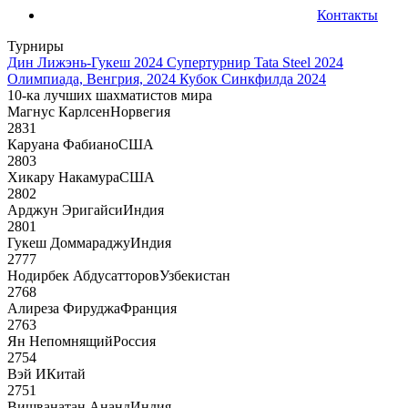
Контакты
Турниры
Дин Лижэнь-Гукеш 2024
Супертурнир Tata Steel 2024
Олимпиада, Венгрия, 2024
Кубок Синкфилда 2024
10-ка лучших шахматистов мира
Магнус Карлсен
Норвегия
2831
Каруана Фабиано
США
2803
Хикару Накамура
США
2802
Арджун Эригайси
Индия
2801
Гукеш Доммараджу
Индия
2777
Нодирбек Абдусатторов
Узбекистан
2768
Алиреза Фируджа
Франция
2763
Ян Непомнящий
Россия
2754
Вэй И
Китай
2751
Вишванатан Ананд
Индия