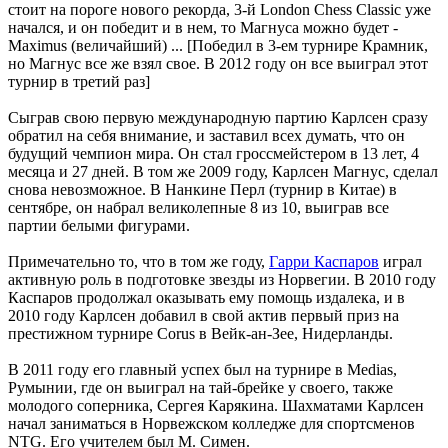
стоит на пороге нового рекорда, 3-й London Chess Classic уже
начался, и он победит и в нем, то Магнуса можно будет -
Maximus (величайший) ... [Победил в 3-ем турнире Крамник,
но Магнус все же взял свое. В 2012 году он все выиграл этот
турнир в третий раз]
Сыграв свою первую международную партию Карлсен сразу
обратил на себя внимание, и заставил всех думать, что он
будущий чемпион мира. Он стал гроссмейстером в 13 лет, 4
месяца и 27 дней. В том же 2009 году, Карлсен Магнус, сделал
снова невозможное. В Нанкине Перл (турнир в Китае) в
сентябре, он набрал великолепные 8 из 10, выиграв все
партии белыми фигурами.
Примечательно то, что в том же году,
Гарри Каспаров
играл
активную роль в подготовке звезды из Норвегии. В 2010 году
Каспаров продолжал оказывать ему помощь издалека, и в
2010 году Карлсен добавил в свой актив первый приз на
престижном турнире Corus в Вейк-ан-Зее, Нидерланды.
В 2011 году его главный успех был на турнире в Medias,
Румынии, где он выиграл на тай-брейке у своего, также
молодого соперника, Сергея Карякина. Шахматами Карлсен
начал заниматься в Норвежском колледже для спортсменов
NTG. Его учителем был М. Симен.