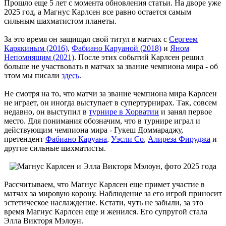
Прошло еще 5 лет с момента обновления статьи. На дворе уже
2025 год, а Магнус Карлсен все равно остается самым
сильным шахматистом планеты.
За это время он защищал свой титул в матчах с
Сергеем
Карякиным (2016)
,
Фабиано Каруаной (2018)
и
Яном
Непомнящим (2021)
. После этих событий Карлсен решил
больше не участвовать в матчах за звание чемпиона мира - об
этом мы писали
здесь
.
Не смотря на то, что матчи за звание чемпиона мира Карлсен
не играет, он иногда выступает в супертурнирах. Так, совсем
недавно, он выступил в
турнире в Хорватии
и занял первое
место. Для понимания обозначим, что в турнире играл и
действующим чемпиона мира - Гукеш Доммараджу,
претендент
Фабиано Каруана
,
Уэсли Со
,
Алиреза Фируджа
и
другие сильные шахматисты.
Рассчитываем, что Магнус Карлсен еще примет участие в
матчах за мировую корону. Наблюдение за его игрой приносит
эстетическое наслаждение. Кстати, чуть не забыли, за это
время Магнус Карлсен еще и женился. Его супругой стала
Элла Викторя Мэлоун.