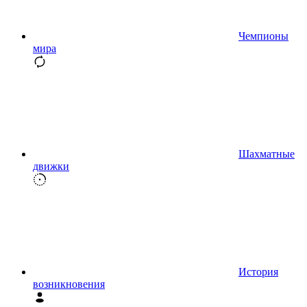
Чемпионы
мира
Шахматные
движки
История
возникновения