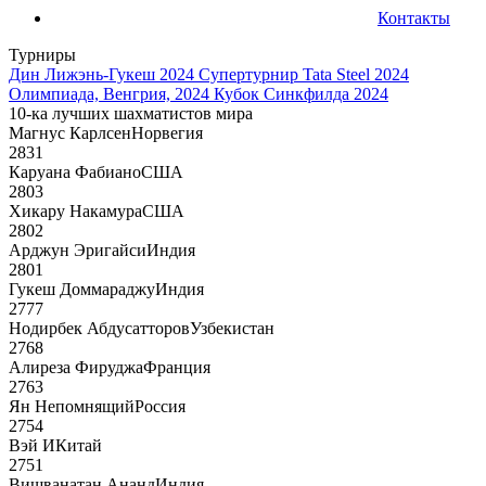
Контакты
Турниры
Дин Лижэнь-Гукеш 2024
Супертурнир Tata Steel 2024
Олимпиада, Венгрия, 2024
Кубок Синкфилда 2024
10-ка лучших шахматистов мира
Магнус Карлсен
Норвегия
2831
Каруана Фабиано
США
2803
Хикару Накамура
США
2802
Арджун Эригайси
Индия
2801
Гукеш Доммараджу
Индия
2777
Нодирбек Абдусатторов
Узбекистан
2768
Алиреза Фируджа
Франция
2763
Ян Непомнящий
Россия
2754
Вэй И
Китай
2751
Вишванатан Ананд
Индия