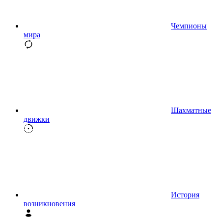
Чемпионы
мира
Шахматные
движки
История
возникновения