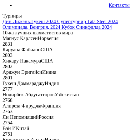
Контакты
Турниры
Дин Лижэнь-Гукеш 2024
Супертурнир Tata Steel 2024
Олимпиада, Венгрия, 2024
Кубок Синкфилда 2024
10-ка лучших шахматистов мира
Магнус Карлсен
Норвегия
2831
Каруана Фабиано
США
2803
Хикару Накамура
США
2802
Арджун Эригайси
Индия
2801
Гукеш Доммараджу
Индия
2777
Нодирбек Абдусатторов
Узбекистан
2768
Алиреза Фируджа
Франция
2763
Ян Непомнящий
Россия
2754
Вэй И
Китай
2751
Вишванатан Ананд
Индия