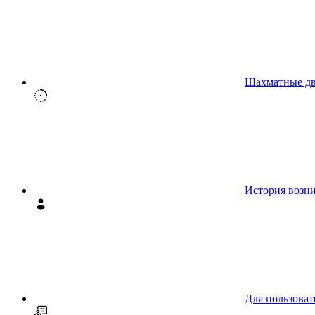
Шахматные д
История возн
Для пользоват