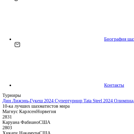
Биография ша
Контакты
Турниры
Дин Лижэнь-Гукеш 2024
Супертурнир Tata Steel 2024
Олимпиад
10-ка лучших шахматистов мира
Магнус Карлсен
Норвегия
2831
Каруана Фабиано
США
2803
Хикару Накамура
США