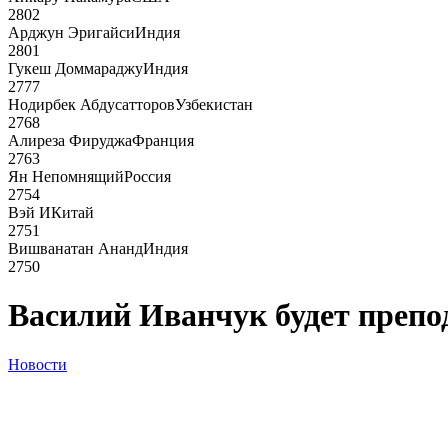
2802
Арджун Эригайси
Индия
2801
Гукеш Доммараджу
Индия
2777
Нодирбек Абдусатторов
Узбекистан
2768
Алиреза Фируджа
Франция
2763
Ян Непомнящий
Россия
2754
Вэй И
Китай
2751
Вишванатан Ананд
Индия
2750
Василий Иванчук будет препо
Новости