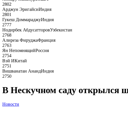
2802
Арджун Эригайси
Индия
2801
Гукеш Доммараджу
Индия
2777
Нодирбек Абдусатторов
Узбекистан
2768
Алиреза Фируджа
Франция
2763
Ян Непомнящий
Россия
2754
Вэй И
Китай
2751
Вишванатан Ананд
Индия
2750
В Нескучном саду открылся 
Новости