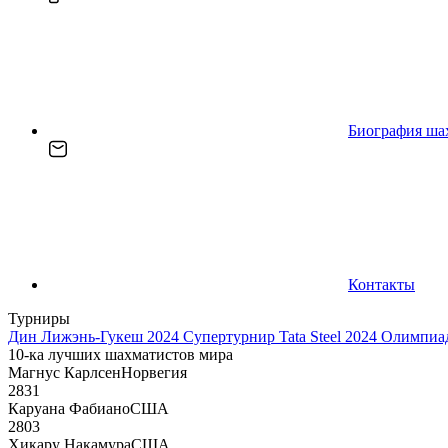
Биография ша
Контакты
Турниры
Дин Лижэнь-Гукеш 2024
Супертурнир Tata Steel 2024
Олимпиад
10-ка лучших шахматистов мира
Магнус Карлсен
Норвегия
2831
Каруана Фабиано
США
2803
Хикару Накамура
США