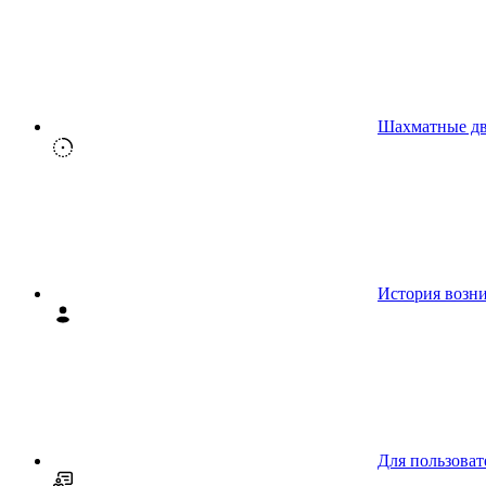
Шахматные д
История возн
Для пользоват