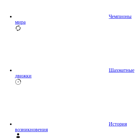
Чемпионы
мира
Шахматные
движки
История
возникновения