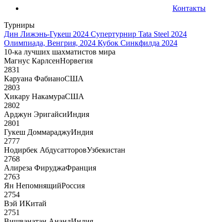
Контакты
Турниры
Дин Лижэнь-Гукеш 2024
Супертурнир Tata Steel 2024
Олимпиада, Венгрия, 2024
Кубок Синкфилда 2024
10-ка лучших шахматистов мира
Магнус Карлсен
Норвегия
2831
Каруана Фабиано
США
2803
Хикару Накамура
США
2802
Арджун Эригайси
Индия
2801
Гукеш Доммараджу
Индия
2777
Нодирбек Абдусатторов
Узбекистан
2768
Алиреза Фируджа
Франция
2763
Ян Непомнящий
Россия
2754
Вэй И
Китай
2751
Вишванатан Ананд
Индия