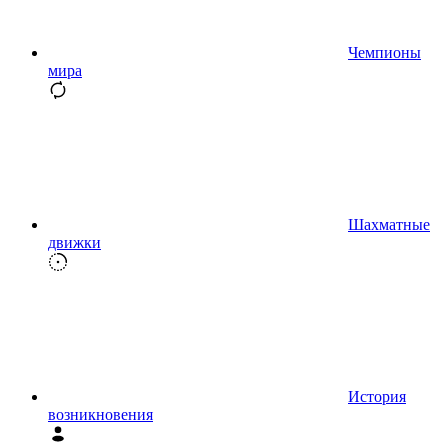
Чемпионы
мира
Шахматные
движки
История
возникновения