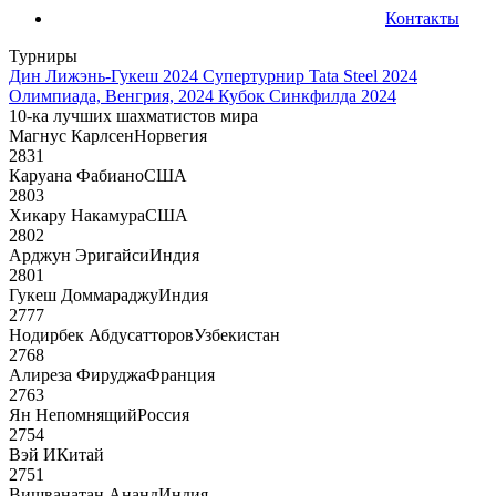
Контакты
Турниры
Дин Лижэнь-Гукеш 2024
Супертурнир Tata Steel 2024
Олимпиада, Венгрия, 2024
Кубок Синкфилда 2024
10-ка лучших шахматистов мира
Магнус Карлсен
Норвегия
2831
Каруана Фабиано
США
2803
Хикару Накамура
США
2802
Арджун Эригайси
Индия
2801
Гукеш Доммараджу
Индия
2777
Нодирбек Абдусатторов
Узбекистан
2768
Алиреза Фируджа
Франция
2763
Ян Непомнящий
Россия
2754
Вэй И
Китай
2751
Вишванатан Ананд
Индия