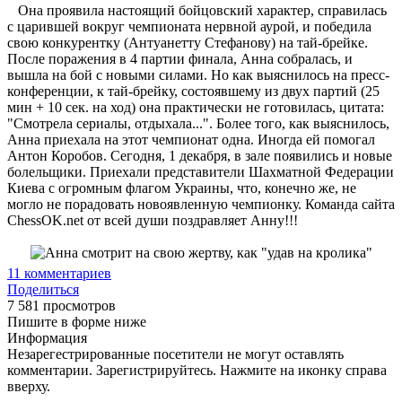
Она проявила настоящий бойцовский характер, справилась
с царившей вокруг чемпионата нервной аурой, и победила
свою конкурентку (Антуанетту Стефанову) на тай-брейке.
После поражения в 4 партии финала, Анна собралась, и
вышла на бой с новыми силами. Но как выяснилось на пресс-
конференции, к тай-брейку, состоявшему из двух партий (25
мин + 10 сек. на ход) она практически не готовилась, цитата:
"Смотрела сериалы, отдыхала...". Более того, как выяснилось,
Анна приехала на этот чемпионат одна. Иногда ей помогал
Антон Коробов. Сегодня, 1 декабря, в зале появились и новые
болельщики. Приехали представители Шахматной Федерации
Киева с огромным флагом Украины, что, конечно же, не
могло не порадовать новоявленную чемпионку. Команда сайта
ChessOK.net от всей души поздравляет Анну!!!
11
комментариев
Поделиться
7 581 просмотров
Пишите в форме ниже
Информация
Незарегестрированные посетители не могут оставлять
комментарии. Зарегистрируйтесь. Нажмите на иконку справа
вверху.