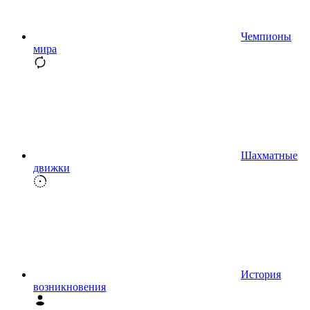
Чемпионы
мира
Шахматные
движки
История
возникновения