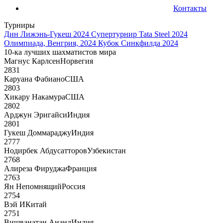
Контакты
Турниры
Дин Лижэнь-Гукеш 2024
Супертурнир Tata Steel 2024
Олимпиада, Венгрия, 2024
Кубок Синкфилда 2024
10-ка лучших шахматистов мира
Магнус Карлсен
Норвегия
2831
Каруана Фабиано
США
2803
Хикару Накамура
США
2802
Арджун Эригайси
Индия
2801
Гукеш Доммараджу
Индия
2777
Нодирбек Абдусатторов
Узбекистан
2768
Алиреза Фируджа
Франция
2763
Ян Непомнящий
Россия
2754
Вэй И
Китай
2751
Вишванатан Ананд
Индия