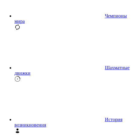
Чемпионы
мира
Шахматные
движки
История
возникновения