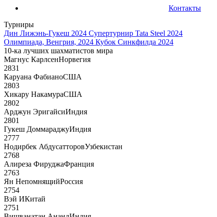
Контакты
Турниры
Дин Лижэнь-Гукеш 2024
Супертурнир Tata Steel 2024
Олимпиада, Венгрия, 2024
Кубок Синкфилда 2024
10-ка лучших шахматистов мира
Магнус Карлсен
Норвегия
2831
Каруана Фабиано
США
2803
Хикару Накамура
США
2802
Арджун Эригайси
Индия
2801
Гукеш Доммараджу
Индия
2777
Нодирбек Абдусатторов
Узбекистан
2768
Алиреза Фируджа
Франция
2763
Ян Непомнящий
Россия
2754
Вэй И
Китай
2751
Вишванатан Ананд
Индия