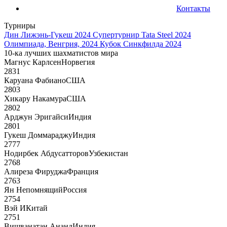
Контакты
Турниры
Дин Лижэнь-Гукеш 2024
Супертурнир Tata Steel 2024
Олимпиада, Венгрия, 2024
Кубок Синкфилда 2024
10-ка лучших шахматистов мира
Магнус Карлсен
Норвегия
2831
Каруана Фабиано
США
2803
Хикару Накамура
США
2802
Арджун Эригайси
Индия
2801
Гукеш Доммараджу
Индия
2777
Нодирбек Абдусатторов
Узбекистан
2768
Алиреза Фируджа
Франция
2763
Ян Непомнящий
Россия
2754
Вэй И
Китай
2751
Вишванатан Ананд
Индия