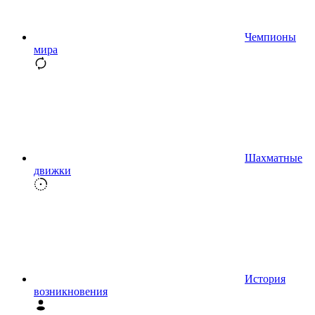
Чемпионы
мира
Шахматные
движки
История
возникновения