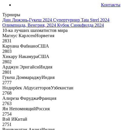
Контакты
Турниры
Дин Лижэнь-Гукеш 2024
Супертурнир Tata Steel 2024
Олимпиада, Венгрия, 2024
Кубок Синкфилда 2024
10-ка лучших шахматистов мира
Магнус Карлсен
Норвегия
2831
Каруана Фабиано
США
2803
Хикару Накамура
США
2802
Арджун Эригайси
Индия
2801
Гукеш Доммараджу
Индия
2777
Нодирбек Абдусатторов
Узбекистан
2768
Алиреза Фируджа
Франция
2763
Ян Непомнящий
Россия
2754
Вэй И
Китай
2751
Вишванатан Ананд
Индия