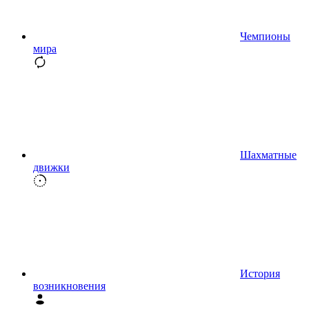
Чемпионы
мира
Шахматные
движки
История
возникновения