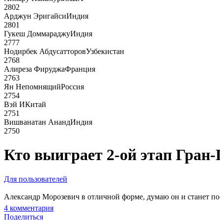
2802
Арджун Эригайси
Индия
2801
Гукеш Доммараджу
Индия
2777
Нодирбек Абдусатторов
Узбекистан
2768
Алиреза Фируджа
Франция
2763
Ян Непомнящий
Россия
2754
Вэй И
Китай
2751
Вишванатан Ананд
Индия
2750
Кто выиграет 2-ой этап Гран-
Для пользователей
Александр Морозевич в отличной форме, думаю он и станет по
4
комментария
Поделиться