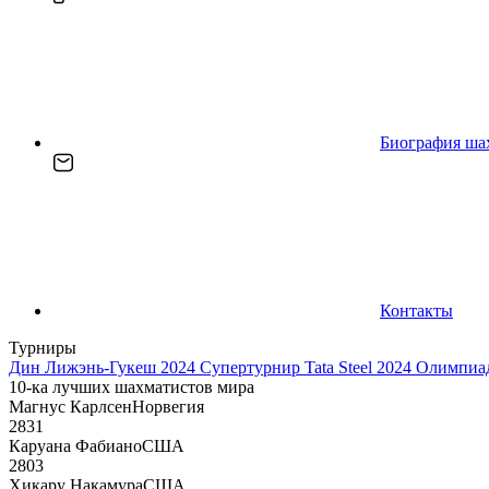
Биография ша
Контакты
Турниры
Дин Лижэнь-Гукеш 2024
Супертурнир Tata Steel 2024
Олимпиад
10-ка лучших шахматистов мира
Магнус Карлсен
Норвегия
2831
Каруана Фабиано
США
2803
Хикару Накамура
США