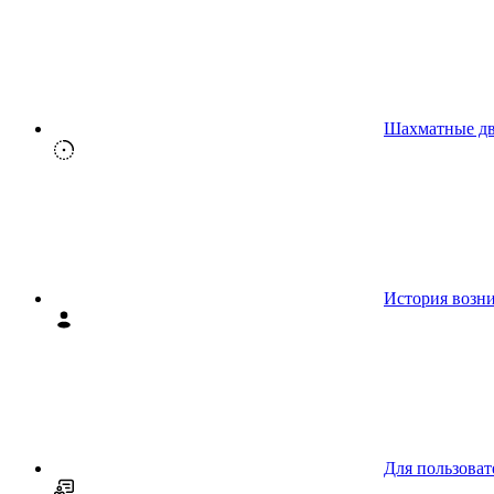
Шахматные д
История возн
Для пользоват