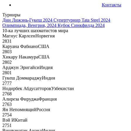
Контакты
Турниры
Дин Лижэнь-Гукеш 2024
Супертурнир Tata Steel 2024
Олимпиада, Венгрия, 2024
Кубок Синкфилда 2024
10-ка лучших шахматистов мира
Магнус Карлсен
Норвегия
2831
Каруана Фабиано
США
2803
Хикару Накамура
США
2802
Арджун Эригайси
Индия
2801
Гукеш Доммараджу
Индия
2777
Нодирбек Абдусатторов
Узбекистан
2768
Алиреза Фируджа
Франция
2763
Ян Непомнящий
Россия
2754
Вэй И
Китай
2751
Вишванатан Ананд
Индия