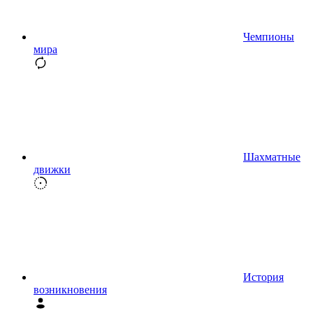
Чемпионы
мира
Шахматные
движки
История
возникновения