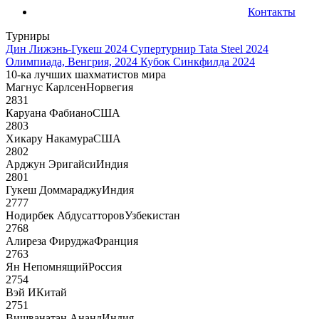
Контакты
Турниры
Дин Лижэнь-Гукеш 2024
Супертурнир Tata Steel 2024
Олимпиада, Венгрия, 2024
Кубок Синкфилда 2024
10-ка лучших шахматистов мира
Магнус Карлсен
Норвегия
2831
Каруана Фабиано
США
2803
Хикару Накамура
США
2802
Арджун Эригайси
Индия
2801
Гукеш Доммараджу
Индия
2777
Нодирбек Абдусатторов
Узбекистан
2768
Алиреза Фируджа
Франция
2763
Ян Непомнящий
Россия
2754
Вэй И
Китай
2751
Вишванатан Ананд
Индия