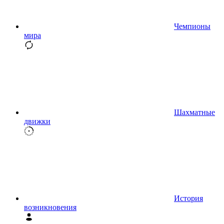
Чемпионы
мира
Шахматные
движки
История
возникновения