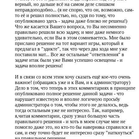
верный, но дальше всё на самом деле слишком
неправдоподобно... (я не спорю, что он, возможно, сам-
то её и решил полностью, но, судя по тому, что
опубликовано здесь - задача даже близко не решена!)
Что же касается Вашего вопроса, то Вы несомненно
правильно решили всю задачу, и мне даже немного
удивительно, если Вы в этом сомневаетесь. Мне было
прислано решение на тот вариант игры, который я
предлагал в "эдикте", так что через два хода мне уже
поставили мат... Все же остальные "ответвления" в
задаче итак были уже Вами успешно освещены - и
задача вполне решена!
И в связи со всем этим хочу сказать ещё кое-что очень
важное! (обращаясь уже и к Вам, и к администратору)
Дело в том, что теперь в этих комментариях в принципе
опубликовано полное решение данной задачи - что
нарушает известную и вполне логичную просьбу
администратора о том, чтобы этого не делалось, ведь
тогда остальным уже не интересно. Так, например,
я,читая комментарии, сразу узнал большую часть
правильного решения - и хоть в моем случае мне не
помогло даже это, но кто-то бы наверняка справился и
сам, и ему точно будет не интересно сразу "наткнуться"
на правильное решение.