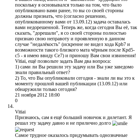
поскольку я основывался только на том, что было
опубликовано вами ранее, то вы со своей стороны
должны признать, что (согласно решению,
опубликованному вами от 13.09.12) задача оставалась
вами недорешенной. Теперь же, когда сегодня Вы её, так
сказать, "дорешали", я со своей стороны полностью
признаю свою неправоту и проявленную в данном
случае "недалёкость" (искренне не видел хода Крb7 и
возможности такого близкого мата чёрным после Крd5-
c5 - я имею ввиду Се7) и приношу Вам свои извинения!
Vitiai, ещё позвольте задать Вам два вопроса:
1) сами ли Вы решили эту задачу или Вы уже заведомо
знали правильный ответ?
2) То, что Вы опубликовали сегодня - знали ли вы это к
моменту прошлой вашей публикации (13.09.12) или
обнаружили только сегодня?
21 ноября 2012 18:00
0
Vitiai
Признаюсь, сам я ещё больший новичок и дилетант. Я
решал эту задачу давно и не прилично долго
Самое трудное оказалось придумывать однозначные