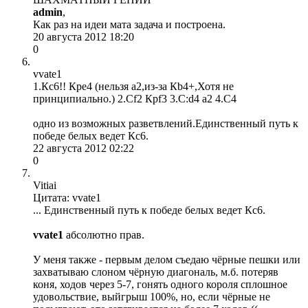
admin
,
Как раз на идеи мата задача и построена.
20 августа 2012 18:20
0
vvate1
1.Кс6!! Кре4 (нельзя а2,из-за Кb4+,Хотя не
принципиально.) 2.Сf2 Крf3 3.C:d4 a2 4.С4
одно из возможных разветвлений.Единственный путь к
победе белых ведет Кс6.
22 августа 2012 02:22
0
Vitiai
Цитата: vvate1
... Единственный путь к победе белых ведет Кс6.
vvate1
абсолютно прав.
У меня также - первым делом съедаю чёрные пешки или
захватываю слоном чёрную диагональ, м.б. потеряв
коня, ходов через 5-7, гонять одного короля сплошное
удовольствие, выйгрыш 100%, но, если чёрные не