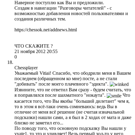
Наверное поступлю как Вы и предложили.
Создам в навигации "Разговоры читателей" - с
возможностью добавления новостей пользователями и
создания различных тем.
https://chessok.net/addnews.html
ЧТО СКАЖИТЕ ?
21 ноября 2012 20:55
0
Chessplayer
Уважаемый Vitiai! Спасибо, что ободрили меня в Вашем
последнем (обращенном ко мне) посте, а не стали
"добивать" после моего плачевного "эдикта".
Извините, что не ответил Вам сразу - будем считать, что
я поправлялся после шахматного "нокаута".
Что
касается того, что Вы якобы "больший дилетант" чем я,
то в этом я всё-таки очень сомневаюсь: ведь Вы в
отличие от меня всё решение (не считая изначальной
подсказки) нашли сами, а я был в 2 ходах от мата и даже
близко не заметил его...
По поводу того, что основную подсказку Вы нашли у
vvate1, то это и удивляет! Ведь первый ход-то у него