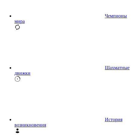
Чемпионы
мира
Шахматные
движки
История
возникновения