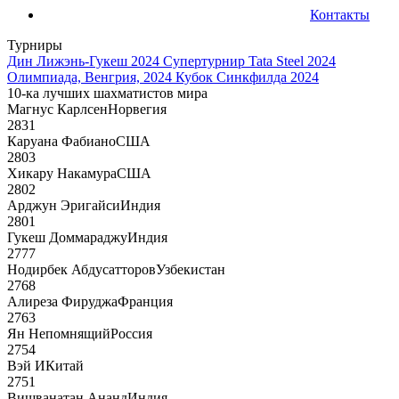
Контакты
Турниры
Дин Лижэнь-Гукеш 2024
Супертурнир Tata Steel 2024
Олимпиада, Венгрия, 2024
Кубок Синкфилда 2024
10-ка лучших шахматистов мира
Магнус Карлсен
Норвегия
2831
Каруана Фабиано
США
2803
Хикару Накамура
США
2802
Арджун Эригайси
Индия
2801
Гукеш Доммараджу
Индия
2777
Нодирбек Абдусатторов
Узбекистан
2768
Алиреза Фируджа
Франция
2763
Ян Непомнящий
Россия
2754
Вэй И
Китай
2751
Вишванатан Ананд
Индия