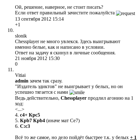
Ой, решение, наверное, не стоит писать?
Если ответ правильный зачистите пожалуйста
13 сентября 2012 15:14
+1
slonik
Chessplayer не много увлекся. Здесь выигрывают
именно белые, как и написано в условии.
Ответ на задачу я скинул в личные сообщения.
21 ноября 2012 15:30
0
Vitiai
admin
зачем так сразу.
"Издатель эдиктов" не выигрывает у белых, но он
успешно тягается с нами
Ведь действительно,
Chessplayer
продлил агонию на 1
ход:
<...>
4.
c4+ Крc5
5.
Крb7 Крb4
(иначе мат Сe7)
6.
C:c3
Всё то же самое, но дело пойдёт быстрее т.к. у белых
+ 1