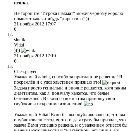
пешка
.
Не торопите "Игрока шахмат" может чёрному королю
поможет какая-нибудь "директива" ))
21 ноября 2012 17:07
0
slonik
Vitiai
))))
21 ноября 2012 17:10
0
Chessplayer
Уважаемый admin, спасибо за присланное решение! Я
посрамлён и с удовольствием признаю это!
Задача просто гениальна и вполне решается, хотя таким
дилетантам, как я, поначалу кажется, что белые
безнадежны... В связи со всем этим приношу свои
глубокие и искренние извинения!
Уважаемый Vitiai! Если бы вы опубликовали то, что вы
опубликовали сегодня, то тогда я сразу бы признал, что
задача Вами успешно решена, и с уважением отнесся бы
к вашей находчивости и "шахматной" эрудиции. Но