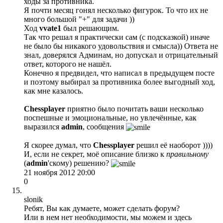
ходы за противника.
Я почти месяц гонял несколько фигурок. То что их не
много большой "+" для задачи ))
Ход
vvate1
был решающим.
Так что решал я практически сам (с подсказкой) иначе
не было бы никакого удовольствия и смысла)) Ответа не
знал, доверялся Админам, но допускал и отрицательный
ответ, которого не нашёл.
Конечно я предвидел, что написал в предыдущем посте
и поэтому выбирал за противника более выгодный ход,
как мне казалось.
Chessplayer
приятно было почитать ваши несколько
поспешные и эмоциональные, но увлечённые, как
выразился
admin
, сообщения
Я скорее думал, что
Chessplayer
решил её наоборот ))))
И, если не секрет, моё описание близко к
правильному
(
admin
'скому) решению?
21 ноября 2012 20:00
0
slonik
Ребят, Вы как думаете, может сделать форум?
Или в нем нет необходимости, мы можем и здесь