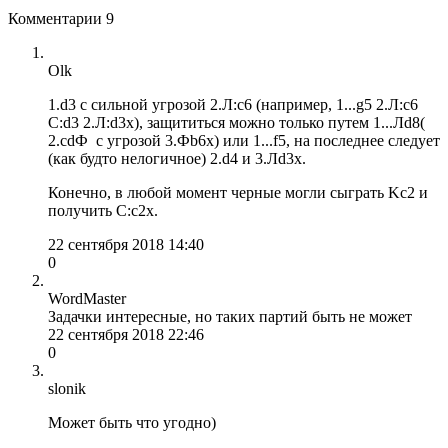
Комментарии
9
Olk
1.d3 c сильной угрозой 2.Л:с6 (например, 1...g5 2.Л:с6
С:d3 2.Л:d3x), защититься можно только путем 1...Лd8(
2.сdФ с угрозой 3.Фb6x) или 1...f5, на последнее следует
(как будто нелогичное) 2.d4 и 3.Лd3x.
Конечно, в любой момент черные могли сыграть Kc2 и
получить С:с2x.
22 сентября 2018 14:40
0
WordMaster
Задачки интересные, но таких партий быть не может
22 сентября 2018 22:46
0
slonik
Может быть что угодно)