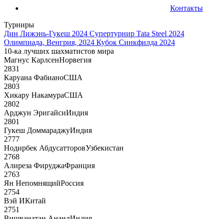
Контакты
Турниры
Дин Лижэнь-Гукеш 2024
Супертурнир Tata Steel 2024
Олимпиада, Венгрия, 2024
Кубок Синкфилда 2024
10-ка лучших шахматистов мира
Магнус Карлсен
Норвегия
2831
Каруана Фабиано
США
2803
Хикару Накамура
США
2802
Арджун Эригайси
Индия
2801
Гукеш Доммараджу
Индия
2777
Нодирбек Абдусатторов
Узбекистан
2768
Алиреза Фируджа
Франция
2763
Ян Непомнящий
Россия
2754
Вэй И
Китай
2751
Вишванатан Ананд
Индия