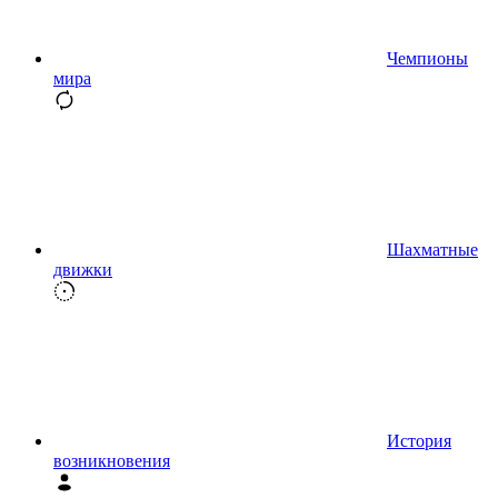
Чемпионы
мира
Шахматные
движки
История
возникновения