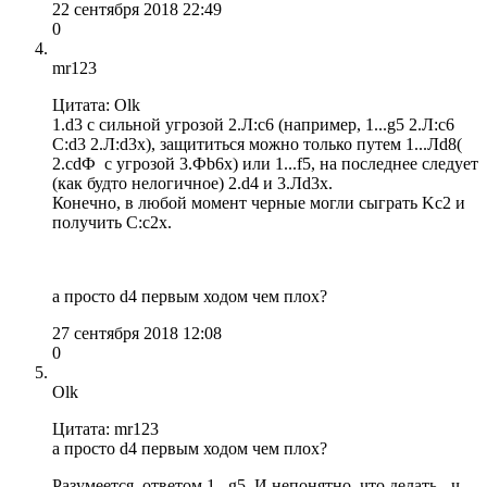
22 сентября 2018 22:49
0
mr123
Цитата: Olk
1.d3 c сильной угрозой 2.Л:с6 (например, 1...g5 2.Л:с6
С:d3 2.Л:d3x), защититься можно только путем 1...Лd8(
2.сdФ с угрозой 3.Фb6x) или 1...f5, на последнее следует
(как будто нелогичное) 2.d4 и 3.Лd3x.
Конечно, в любой момент черные могли сыграть Kc2 и
получить С:с2x.
а просто d4 первым ходом чем плох?
27 сентября 2018 12:08
0
Olk
Цитата: mr123
а просто d4 первым ходом чем плох?
Разумеется, ответом 1...g5. И непонятно, что делать - ч.