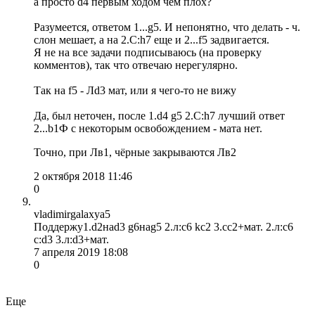
а просто d4 первым ходом чем плох?
Разумеется, ответом 1...g5. И непонятно, что делать - ч.
слон мешает, а на 2.С:h7 еще и 2...f5 задвигается.
Я не на все задачи подписываюсь (на проверку
комментов), так что отвечаю нерегулярно.
Так на f5 - Лd3 мат, или я чего-то не вижу
Да, был неточен, после 1.d4 g5 2.C:h7 лучший ответ
2...b1Ф c некоторым освобождением - мата нет.
Точно, при Лв1, чёрные закрываются Лв2
2 октября 2018 11:46
0
vladimirgalaxya5
Поддержу1.d2наd3 g6наg5 2.л:c6 kc2 3.cc2+мат. 2.л:c6
c:d3 3.л:d3+мат.
7 апреля 2019 18:08
0
Еще