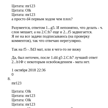
Цитата: mr123
Цитата: Olk
Цитата: mr123
а просто d4 первым ходом чем плох?
Разумеется, ответом 1...g5. И непонятно, что делать - ч.
слон мешает, а на 2.С:h7 еще и 2...f5 задвигается.
Я не на все задачи подписываюсь (на проверку
комментов), так что отвечаю нерегулярно.
Так на f5 - Лd3 мат, или я чего-то не вижу
Да, был неточен, после 1.d4 g5 2.C:h7 лучший ответ
2...b1Ф c некоторым освобождением - мата нет.
1 октября 2018 22:36
0
mr123
Цитата: Olk
Цитата: mr123
Цитата: Olk
Цитата: mr123