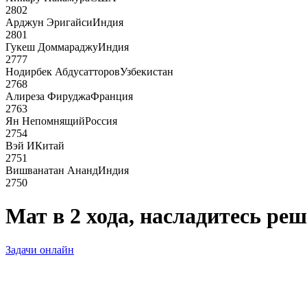
2802
Арджун Эригайси
Индия
2801
Гукеш Доммараджу
Индия
2777
Нодирбек Абдусатторов
Узбекистан
2768
Алиреза Фируджа
Франция
2763
Ян Непомнящий
Россия
2754
Вэй И
Китай
2751
Вишванатан Ананд
Индия
2750
Мат в 2 хода, насладитесь ре
Задачи онлайн