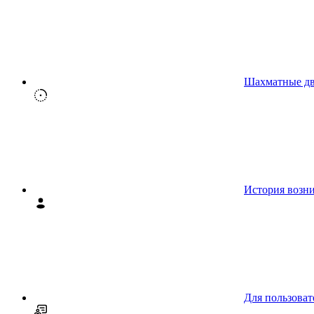
Шахматные д
История возн
Для пользоват