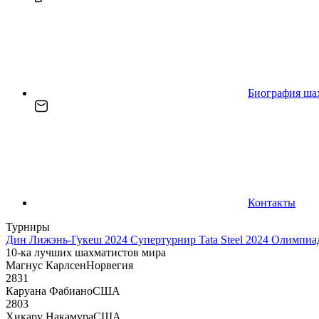
Биография ша
Контакты
Турниры
Дин Лижэнь-Гукеш 2024
Супертурнир Tata Steel 2024
Олимпиад
10-ка лучших шахматистов мира
Магнус Карлсен
Норвегия
2831
Каруана Фабиано
США
2803
Хикару Накамура
США