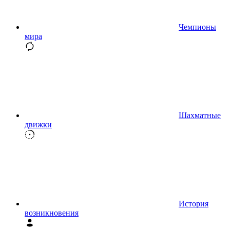
Чемпионы
мира
Шахматные
движки
История
возникновения