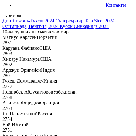
Контакты
Турниры
Дин Лижэнь-Гукеш 2024
Супертурнир Tata Steel 2024
Олимпиада, Венгрия, 2024
Кубок Синкфилда 2024
10-ка лучших шахматистов мира
Магнус Карлсен
Норвегия
2831
Каруана Фабиано
США
2803
Хикару Накамура
США
2802
Арджун Эригайси
Индия
2801
Гукеш Доммараджу
Индия
2777
Нодирбек Абдусатторов
Узбекистан
2768
Алиреза Фируджа
Франция
2763
Ян Непомнящий
Россия
2754
Вэй И
Китай
2751
Вишванатан Ананд
Индия