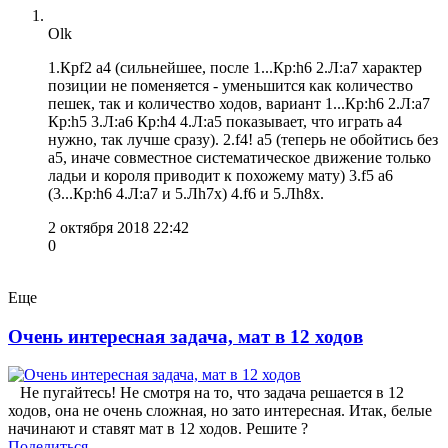
Olk
1.Крf2 a4 (сильнейшее, после 1...Кр:h6 2.Л:a7 характер
позиции не поменяется - уменьшится как количество
пешек, так и количество ходов, вариант 1...Кр:h6 2.Л:a7
Кр:h5 3.Л:a6 Кр:h4 4.Л:a5 показывает, что играть a4
нужно, так лучше сразу). 2.f4! a5 (теперь не обойтись без
a5, иначе совместное систематическое движение только
ладьи и короля приводит к похожему мату) 3.f5 a6
(3...Кр:h6 4.Л:a7 и 5.Лh7x) 4.f6 и 5.Лh8x.
2 октября 2018 22:42
0
Еще
Очень интересная задача, мат в 12 ходов
Не пугайтесь! Не смотря на то, что задача решается в 12
ходов, она не очень сложная, но зато интересная. Итак, белые
начинают и ставят мат в 12 ходов. Решите ?
Поделиться