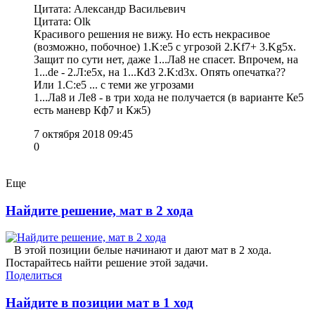
Цитата: Александр Васильевич
Цитата: Olk
Красивого решения не вижу. Но есть некрасивое
(возможно, побочное) 1.K:e5 c угрозой 2.Kf7+ 3.Kg5x.
Защит по сути нет, даже 1...Лa8 не спасет. Впрочем, на
1...de - 2.Л:e5x, на 1...Кd3 2.K:d3x. Опять опечатка??
Или 1.С:е5 ... с теми же угрозами
1...Ла8 и Ле8 - в три хода не получается (в варианте Ке5
есть маневр Кф7 и Кж5)
7 октября 2018 09:45
0
Еще
Найдите решение, мат в 2 хода
В этой позиции белые начинают и дают мат в 2 хода.
Постарайтесь найти решение этой задачи.
Поделиться
Найдите в позиции мат в 1 ход