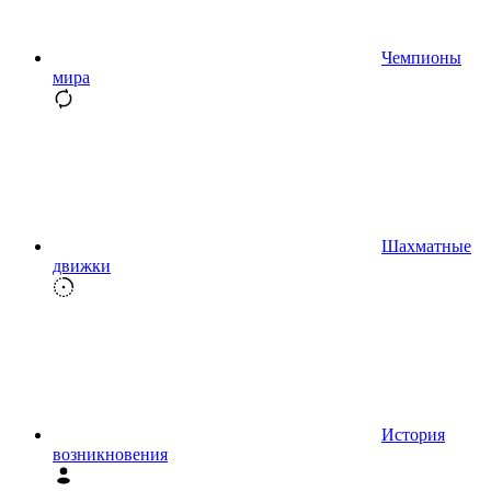
Чемпионы
мира
Шахматные
движки
История
возникновения