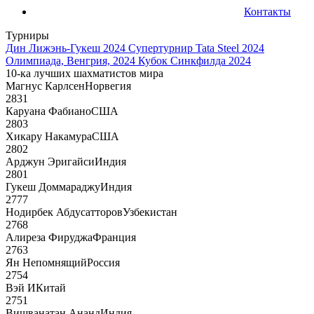
Контакты
Турниры
Дин Лижэнь-Гукеш 2024
Супертурнир Tata Steel 2024
Олимпиада, Венгрия, 2024
Кубок Синкфилда 2024
10-ка лучших шахматистов мира
Магнус Карлсен
Норвегия
2831
Каруана Фабиано
США
2803
Хикару Накамура
США
2802
Арджун Эригайси
Индия
2801
Гукеш Доммараджу
Индия
2777
Нодирбек Абдусатторов
Узбекистан
2768
Алиреза Фируджа
Франция
2763
Ян Непомнящий
Россия
2754
Вэй И
Китай
2751
Вишванатан Ананд
Индия