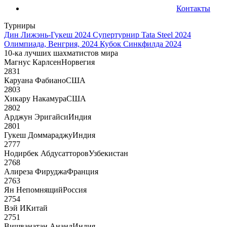
Контакты
Турниры
Дин Лижэнь-Гукеш 2024
Супертурнир Tata Steel 2024
Олимпиада, Венгрия, 2024
Кубок Синкфилда 2024
10-ка лучших шахматистов мира
Магнус Карлсен
Норвегия
2831
Каруана Фабиано
США
2803
Хикару Накамура
США
2802
Арджун Эригайси
Индия
2801
Гукеш Доммараджу
Индия
2777
Нодирбек Абдусатторов
Узбекистан
2768
Алиреза Фируджа
Франция
2763
Ян Непомнящий
Россия
2754
Вэй И
Китай
2751
Вишванатан Ананд
Индия