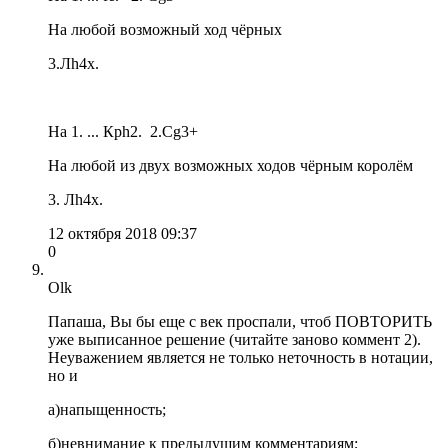
На любой возможный ход чёрных
3.Лh4х.
На 1. ... Крh2. 2.Cg3+
На любой из двух возможных ходов чёрным королём
3. Лh4х.
12 октября 2018 09:37
0
Olk
Папаша, Вы бы еще с век проспали, чтоб ПОВТОРИТЬ
уже выписанное решение (читайте заново коммент 2).
Неуважением является не только неточность в нотации,
но и
а)напыщенность;
б)невнимание к предыдущим комментариям;