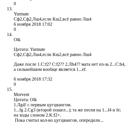
0
Yurmate
Сф2,Сф2,Лш4,если Кш2,всё равно Лш4
6 ноября 2018 17:02
0
Olk
Цитата: Yurmate
Сф2,Сф2,Лш4,если Кш2,всё равно Лш4
Даже после 1.С:f2? C:f2?? 2.Лh4?? мата нет из-за 2...С:h4,
а сильнейшим вообще является 1...ef.
6 ноября 2018 17:32
0
Morvent
Цитата: Olk
1.Лg4! c первым цугцвангом.
1...fg 2.Cg3 (второй пошел...); та же песня на 1...f4 и fe;
на ходы слоном 2.K:f2+.
Пока считал кол-во цугцвангов, опередили...