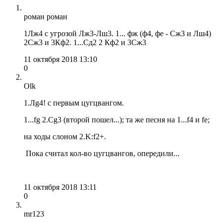
роман роман
1Лж4 с угрозой Лж3-Лш3. 1... фж (ф4, фе - Сж3 и Лш4)
2Сж3 и 3Кф2. 1...Сд2 2 Кф2 и 3Сж3
11 октября 2018 13:10
0
Olk
1.Лg4! c первым цугцвангом.
1...fg 2.Cg3 (второй пошел...); та же песня на 1...f4 и fe;
на ходы слоном 2.K:f2+.
Пока считал кол-во цугцвангов, опередили...
11 октября 2018 13:11
0
mr123