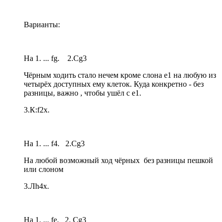
Варианты:
На 1. ... fg. 2.Сg3
Чёрным ходить стало нечем кроме слона е1 на любую из
четырёх доступных ему клеток. Куда конкретно - без
разницы, важно , чтобы ушёл с е1.
3.К:f2х.
На 1. ... f4. 2.Сg3
На любой возможный ход чёрных без разницы пешкой
или слоном
3.Лh4х.
На 1. ... fe. 2. Cg3