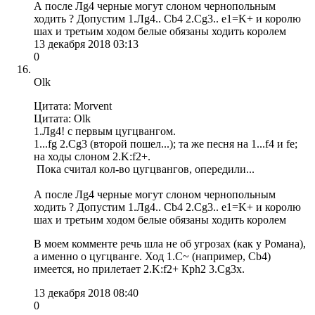
А после Лg4 черные могут слоном чернопольным
ходить ? Допустим 1.Лg4.. Сb4 2.Сg3.. e1=K+ и королю
шах и третьим ходом белые обязаны ходить королем
13 декабря 2018 03:13
0
Olk
Цитата: Morvent
Цитата: Olk
1.Лg4! c первым цугцвангом.
1...fg 2.Cg3 (второй пошел...); та же песня на 1...f4 и fe;
на ходы слоном 2.K:f2+.
Пока считал кол-во цугцвангов, опередили...
А после Лg4 черные могут слоном чернопольным
ходить ? Допустим 1.Лg4.. Сb4 2.Сg3.. e1=K+ и королю
шах и третьим ходом белые обязаны ходить королем
В моем комменте речь шла не об угрозах (как у Романа),
а именно о цугцванге. Ход 1.С~ (например, Сb4)
имеется, но прилетает 2.K:f2+ Крh2 3.Cg3x.
13 декабря 2018 08:40
0