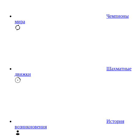
Чемпионы
мира
Шахматные
движки
История
возникновения