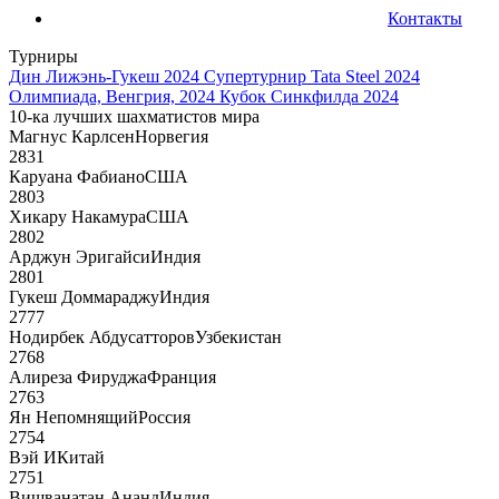
Контакты
Турниры
Дин Лижэнь-Гукеш 2024
Супертурнир Tata Steel 2024
Олимпиада, Венгрия, 2024
Кубок Синкфилда 2024
10-ка лучших шахматистов мира
Магнус Карлсен
Норвегия
2831
Каруана Фабиано
США
2803
Хикару Накамура
США
2802
Арджун Эригайси
Индия
2801
Гукеш Доммараджу
Индия
2777
Нодирбек Абдусатторов
Узбекистан
2768
Алиреза Фируджа
Франция
2763
Ян Непомнящий
Россия
2754
Вэй И
Китай
2751
Вишванатан Ананд
Индия