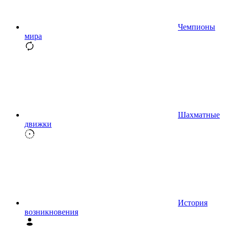
Чемпионы
мира
Шахматные
движки
История
возникновения