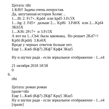
Цитата: rihi
1.Kf6!! Задача очень непростая.
Да, запутанная история Холмс ..
1....f6: 2. Fc7+, Kpd4 или kpd5 3.Fc5Х
1....hg: 2. Fd5+ дальше 2.... Kpf6: 3.Fd6Х или 2....Kpf4
3Kh5Х
1....Kf6: 2Fc7+ и 3.Fc5Х
А вот на 1...Cb4: была заковыка, Но решает 2Kd7+!
Kpf4 (Kpd4) 3.Ke6Х
Вроде у черных ответов больше нет.
Еще 1...Кж6 (Кф7) 2Кф7 Крф4 3Кш5
Ну и шутки ради - если зеркальное отображение - 1...е4
21 октября 2018 18:58
0
rihi
Цитата: роман роман
[quote=rihi
Еще 1...Кж6 (Кф7) 2Кф7 Крц5 3Кш5
Ну и шутки ради - если зеркальное отображение - 1...е4
[/quote]