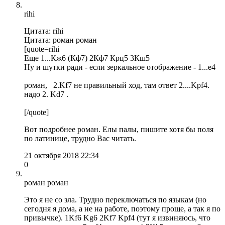
rihi
Цитата: rihi
Цитата: роман роман
[quote=rihi
Еще 1...Кж6 (Кф7) 2Кф7 Крц5 3Кш5
Ну и шутки ради - если зеркальное отображение - 1...е4
роман, 2.Kf7 не правильный ход, там ответ 2....Kpf4.
надо 2. Kd7 .
[/quote]
Вот подробнее роман. Елы палы, пишите хотя бы поля
по латинице, трудно Вас читать.
21 октября 2018 22:34
0
роман роман
Это я не со зла. Трудно переключаться по языкам (но
сегодня я дома, а не на работе, поэтому проще, а так я по
привычке). 1Kf6 Kg6 2Kf7 Kpf4 (тут я извиняюсь, что