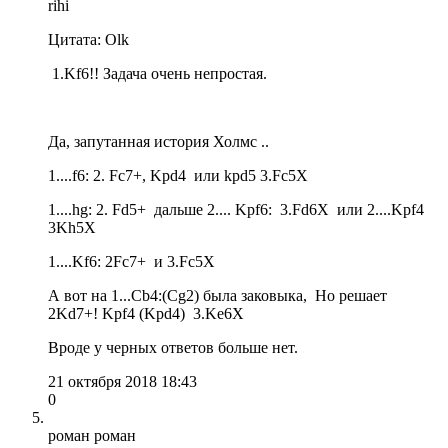
rihi
Цитата: Olk
1.Kf6!! Задача очень непростая.
Да, запутанная история Холмс ..
1....f6: 2. Fc7+, Kpd4 или kpd5 3.Fc5Х
1....hg: 2. Fd5+ дальше 2.... Kpf6: 3.Fd6Х или 2....Kpf4
3Kh5Х
1....Kf6: 2Fc7+ и 3.Fc5Х
А вот на 1...Cb4:(Cg2) была заковыка, Но решает
2Kd7+! Kpf4 (Kpd4) 3.Ke6Х
Вроде у черных ответов больше нет.
21 октября 2018 18:43
0
роман роман