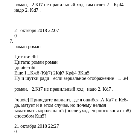
роман, 2.Kf7 не правильный ход, там ответ 2....Kpf4.
надо 2. Kd7 .
21 октября 2018 22:07
0
роман роман
Цитата: rihi
Цитата: роман роман
[quote=rihi
Еще 1...Кж6 (Кф7) 2Кф7 Крф4 3Кш5
Ну и шутки ради - если зеркальное отображение - 1...е4
роман, 2.Kf7 не правильный ход, надо 2. Kd7 .
[/quote] Приведите вариант, где я ошибся .А Кд7 и Ке6-
да, матует и в этом случае, но почему нельзя
заматовать короля на ц5 (после ухода черного коня с ш8)
способом Кш5?
21 октября 2018 22:27
0