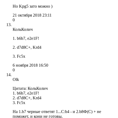
Но Kpg5 зато можно )
21 октября 2018 23:11
0
КольКолич
1. b6b7, e2e1F!
2. d7d8C+, Krd4
3. Fc5x
6 ноября 2018 16:50
0
Olk
Цитата: КольКолич
1. b6b7, e2e1F!
2. d7d8C+, Krd4
3. Fc5x
На 1.b7 черные ответят 1...С:b4 - и 2.b8Ф(С) + не
поможет, и кони не готовы.