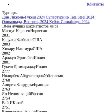
Контакты
Турниры
Дин Лижэнь-Гукеш 2024
Супертурнир Tata Steel 2024
Олимпиада, Венгрия, 2024
Кубок Синкфилда 2024
10-ка лучших шахматистов мира
Магнус Карлсен
Норвегия
2831
Каруана Фабиано
США
2803
Хикару Накамура
США
2802
Арджун Эригайси
Индия
2801
Гукеш Доммараджу
Индия
2777
Нодирбек Абдусатторов
Узбекистан
2768
Алиреза Фируджа
Франция
2763
Ян Непомнящий
Россия
2754
Вэй И
Китай
2751
Вишванатан Ананд
Индия