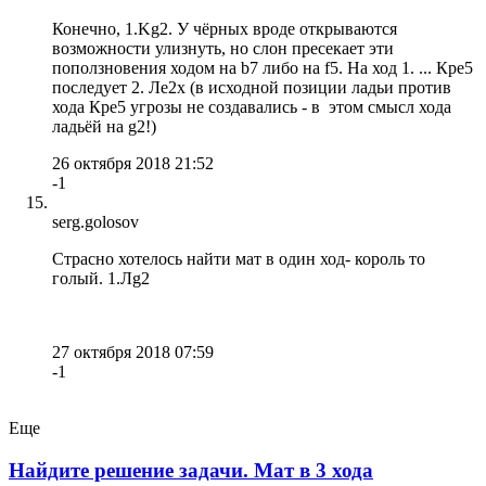
Конечно, 1.Kg2. У чёрных вроде открываются
возможности улизнуть, но слон пресекает эти
поползновения ходом на b7 либо на f5. На ход 1. ... Кре5
последует 2. Ле2х (в исходной позиции ладьи против
хода Кре5 угрозы не создавались - в этом смысл хода
ладьёй на g2!)
26 октября 2018 21:52
-1
serg.golosov
Страсно хотелось найти мат в один ход- король то
голый. 1.Лg2
27 октября 2018 07:59
-1
Еще
Найдите решение задачи. Мат в 3 хода