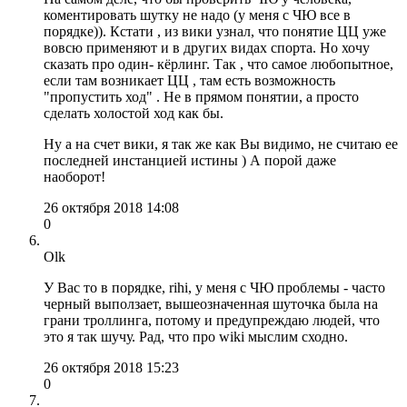
коментировать шутку не надо (у меня с ЧЮ все в
порядке)). Кстати , из вики узнал, что понятие ЦЦ уже
вовсю применяют и в других видах спорта. Но хочу
сказать про один- кёрлинг. Так , что самое любопытное,
если там возникает ЦЦ , там есть возможность
"пропустить ход" . Не в прямом понятии, а просто
сделать холостой ход как бы.
Ну а на счет вики, я так же как Вы видимо, не считаю ее
последней инстанцией истины ) А порой даже
наоборот!
26 октября 2018 14:08
0
Olk
У Вас то в порядке, rihi, у меня с ЧЮ проблемы - часто
черный выползает, вышеозначенная шуточка была на
грани троллинга, потому и предупреждаю людей, что
это я так шучу. Рад, что про wiki мыслим сходно.
26 октября 2018 15:23
0