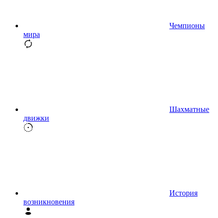
Чемпионы
мира
Шахматные
движки
История
возникновения