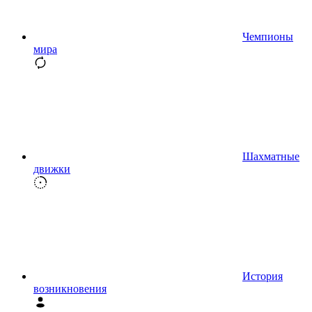
Чемпионы
мира
Шахматные
движки
История
возникновения