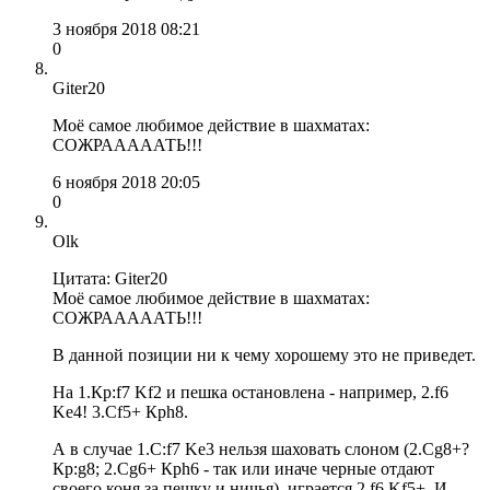
3 ноября 2018 08:21
0
Giter20
Моё самое любимое действие в шахматах:
СОЖРАААААТЬ!!!
6 ноября 2018 20:05
0
Olk
Цитата: Giter20
Моё самое любимое действие в шахматах:
СОЖРАААААТЬ!!!
В данной позиции ни к чему хорошему это не приведет.
На 1.Кр:f7 Kf2 и пешка остановлена - например, 2.f6
Ke4! 3.Cf5+ Крh8.
А в случае 1.С:f7 Ke3 нельзя шаховать слоном (2.Сg8+?
Кр:g8; 2.Cg6+ Крh6 - так или иначе черные отдают
своего коня за пешку и ничья), играется 2.f6 Kf5+. И