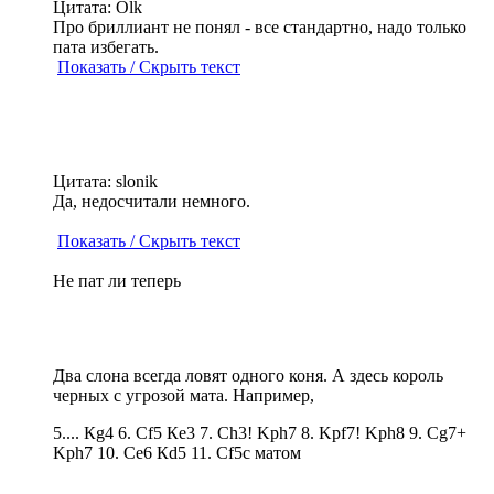
Цитата: Olk
Про бриллиант не понял - все стандартно, надо только
пата избегать.
Показать / Скрыть текст
Цитата: slonik
Да, недосчитали немного.
Показать / Скрыть текст
Не пат ли теперь
Два слона всегда ловят одного коня. А здесь король
черных с угрозой мата. Например,
5.... Кg4 6. Сf5 Кe3 7. Сh3! Kрh7 8. Kрf7! Kрh8 9. Сg7+
Kрh7 10. Сe6 Кd5 11. Сf5с матом