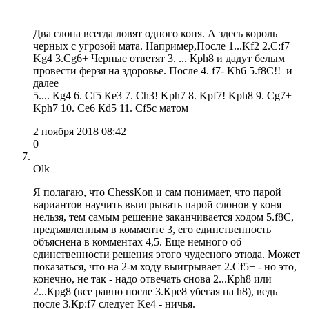
Два слона всегда ловят одного коня. А здесь король
черных с угрозой мата. Например,После 1...Kf2 2.C:f7
Kg4 3.Cg6+ Черные ответят 3. ... Крh8 и дадут белым
провести ферзя на здоровье. После 4. f7- Kh6 5.f8C!! и
далее
5.... Кg4 6. Сf5 Кe3 7. Сh3! Kрh7 8. Kрf7! Kрh8 9. Сg7+
Kрh7 10. Сe6 Кd5 11. Сf5с матом
2 ноября 2018 08:42
0
Olk
Я полагаю, что ChessKon и сам понимает, что парой
вариантов научить выигрывать парой слонов у коня
нельзя, тем самым решение заканчивается ходом 5.f8C,
предъявленным в комменте 3, его единственность
объяснена в комментах 4,5. Еще немного об
единственности решения этого чудесного этюда. Может
показаться, что на 2-м ходу выигрывает 2.Сf5+ - но это,
конечно, не так - надо отвечать снова 2...Крh8 или
2...Крg8 (все равно после 3.Крe8 убегая на h8), ведь
после 3.Кр:f7 следует Ke4 - ничья.