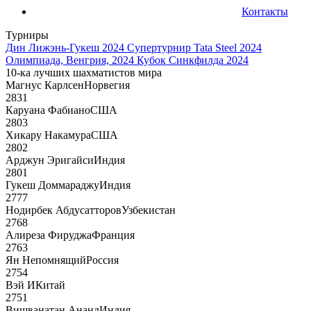
Контакты
Турниры
Дин Лижэнь-Гукеш 2024
Супертурнир Tata Steel 2024
Олимпиада, Венгрия, 2024
Кубок Синкфилда 2024
10-ка лучших шахматистов мира
Магнус Карлсен
Норвегия
2831
Каруана Фабиано
США
2803
Хикару Накамура
США
2802
Арджун Эригайси
Индия
2801
Гукеш Доммараджу
Индия
2777
Нодирбек Абдусатторов
Узбекистан
2768
Алиреза Фируджа
Франция
2763
Ян Непомнящий
Россия
2754
Вэй И
Китай
2751
Вишванатан Ананд
Индия