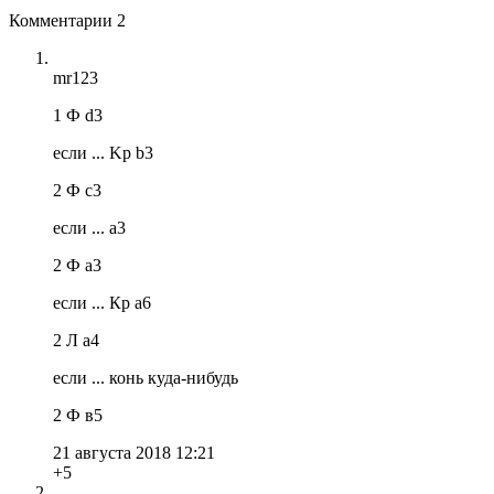
Комментарии
2
mr123
1 Ф d3
если ... Kр b3
2 Ф c3
если ... а3
2 Ф а3
если ... Кр а6
2 Л а4
если ... конь куда-нибудь
2 Ф в5
21 августа 2018 12:21
+5