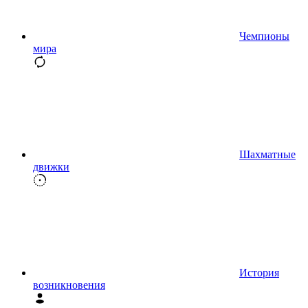
Чемпионы
мира
Шахматные
движки
История
возникновения