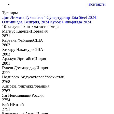
Контакты
Турниры
Дин Лижэнь-Гукеш 2024
Супертурнир Tata Steel 2024
Олимпиада, Венгрия, 2024
Кубок Синкфилда 2024
10-ка лучших шахматистов мира
Магнус Карлсен
Норвегия
2831
Каруана Фабиано
США
2803
Хикару Накамура
США
2802
Арджун Эригайси
Индия
2801
Гукеш Доммараджу
Индия
2777
Нодирбек Абдусатторов
Узбекистан
2768
Алиреза Фируджа
Франция
2763
Ян Непомнящий
Россия
2754
Вэй И
Китай
2751
Вишванатан Ананд
Индия