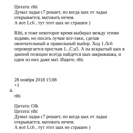
Цитата: rihi
Думал ладья с7 решает, но когда шах от ладьи
открывается, матовать нечем.
А вот Lс6 , тут этот шах не страшен )
Rihi, я тоже некоторое время выбирал между этими
ходами, но писать лучше все-таки, сделав
окончательный и правильный выбор. Ход 1.Лс6
опровергается простым 1...С:a5. А на вскрытый шах в
данной позиции всегда найдется шах-закрывашка, и
один из них даже мат. Ищите, rihi.
28 ноября 2018 15:08
+1
rihi
Цитата: Olk
Цитата: rihi
Думал ладья с7 решает, но когда шах от ладьи
открывается, матовать нечем.
А вот Lс6 , тут этот шах не страшен )