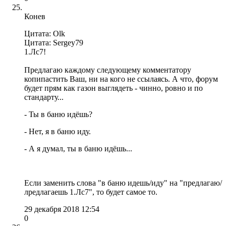
Конев
Цитата: Olk
Цитата: Sergey79
1.Лc7!
Предлагаю каждому следующему комментатору
копипастить Ваш, ни на кого не ссылаясь. А что, форум
будет прям как газон выглядеть - чинно, ровно и по
стандарту...
- Ты в баню идёшь?
- Нет, я в баню иду.
- А я думал, ты в баню идёшь...
Если заменить слова "в баню идешь/иду" на "предлагаю/
лредлагаешь 1.Лс7", то будет самое то.
29 декабря 2018 12:54
0