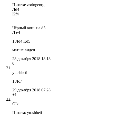
Цитата: zoringeorg
Лd4
Kf4
Чёрный конь на d3
Л e4
1.Лd4 Кd5
мат не виден
28 декабря 2018 18:18
0
yu-shheti
1.Лс7
29 декабря 2018 07:28
+1
Olk
Цитата: yu-shheti