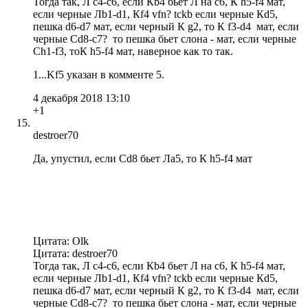
Тогда так, Л с4-с6, если Кb4 бьет Л на с6, К h5-f4 мат,
если черные Лb1-d1, Кf4 vfn? tckb если черные Кd5,
пешка d6-d7 мат, если черный К g2, то К f3-d4 мат, если
черные Сd8-c7? то пешка бьет слона - мат, если черные
Сh1-f3, тоК h5-f4 мат, наверное как то так.
1...Kf5 указан в комменте 5.
4 декабря 2018 13:10
+1
destroer70
Да, упустил, если Сd8 бьет Лa5, то К h5-f4 мат
Цитата: Olk
Цитата: destroer70
Тогда так, Л с4-с6, если Кb4 бьет Л на с6, К h5-f4 мат,
если черные Лb1-d1, Кf4 vfn? tckb если черные Кd5,
пешка d6-d7 мат, если черный К g2, то К f3-d4 мат, если
черные Сd8-c7? то пешка бьет слона - мат, если черные