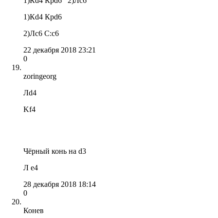
1)Кd4 Крd6 2)Лc6
1)Кd4 Крd6
2)Лc6 C:с6
22 декабря 2018 23:21
0
zoringeorg
Лd4
Kf4
Чёрный конь на d3
Л e4
28 декабря 2018 18:14
0
Конев