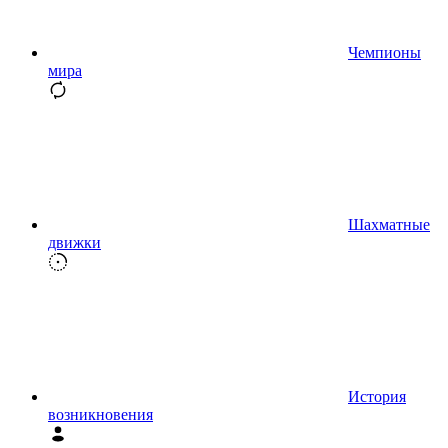
Чемпионы
мира
Шахматные
движки
История
возникновения