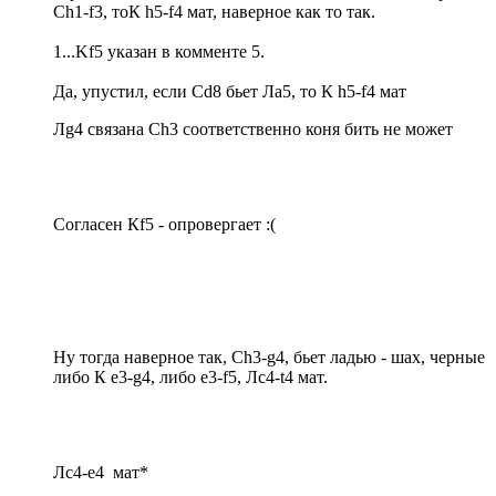
Сh1-f3, тоК h5-f4 мат, наверное как то так.
1...Kf5 указан в комменте 5.
Да, упустил, если Сd8 бьет Лa5, то К h5-f4 мат
Лg4 связана Сh3 соответственно коня бить не может
Согласен Кf5 - опровергает :(
Ну тогда наверное так, Сh3-g4, бьет ладью - шах, черные
либо К e3-g4, либо e3-f5, Лc4-t4 мат.
Лc4-e4 мат*