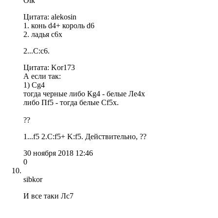
Olk
Цитата: alekosin
1. конь d4+ король d6
2. ладья c6х
2...С:c6.
Цитата: Kor173
А если так:
1) Сg4
тогда черные либо Кg4 - белые Лe4x
либо Пf5 - тогда белые Сf5x.
??
1...f5 2.C:f5+ K:f5. Действительно, ??
30 ноября 2018 12:46
0
sibkor
И все таки Лс7