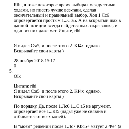
Rihi, я тоже некоторое время выбирал между этими
ходами, но писать лучше все-таки, сделав
окончательный и правильный выбор. Ход 1.Лс6
опровергается простым 1...С:a5. А на вскрытый шах в
данной позиции всегда найдется шах-закрывашка, и
один из них даже мат. Ищите, rihi.
Я видел С:а5, и после этого 2. Kf4x однако.
Вскрывайте свои карты )
28 ноября 2018 15:17
0
Olk
Цитата: rihi
Я видел С:а5, и после этого 2. Kf4x однако.
Вскрывайте свои карты )
По порядку. Да, после 1.Лс6 1...С:a5 не аргумент,
опровергает все 1...Кf5 (ладья уже не связана и
отбивается от всех коней).
В "моем" решении после 1.Лс7 Kbd5+ матует 2.Фe4 (а