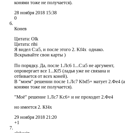
конями тоже не получается).
28 ноября 2018 15:38
0
Конев
Цитата: Olk
Цитата: rihi
Я видел С:а5, и после этого 2. Kf4x однако.
Вскрывайте свои карты )
По порядку. Да, после 1.Лс6 1...С:a5 не аргумент,
опровергает все 1...Кf5 (ладья уже не связана и
отбивается от всех коней).
В "моем" решении после 1.Лс7 Kbd5+ матует 2.Фe4 (а
конями тоже не получается).
"Моё" решение 1.Лс7 Kс6+ и не проходит 2.Фe4
но имеется 2. Кf4х
29 ноября 2018 21:20
+1