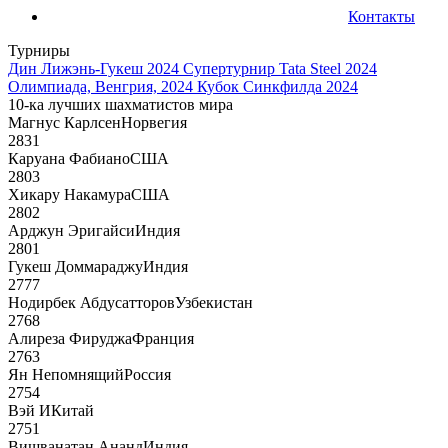
Контакты
Турниры
Дин Лижэнь-Гукеш 2024
Супертурнир Tata Steel 2024
Олимпиада, Венгрия, 2024
Кубок Синкфилда 2024
10-ка лучших шахматистов мира
Магнус Карлсен
Норвегия
2831
Каруана Фабиано
США
2803
Хикару Накамура
США
2802
Арджун Эригайси
Индия
2801
Гукеш Доммараджу
Индия
2777
Нодирбек Абдусатторов
Узбекистан
2768
Алиреза Фируджа
Франция
2763
Ян Непомнящий
Россия
2754
Вэй И
Китай
2751
Вишванатан Ананд
Индия