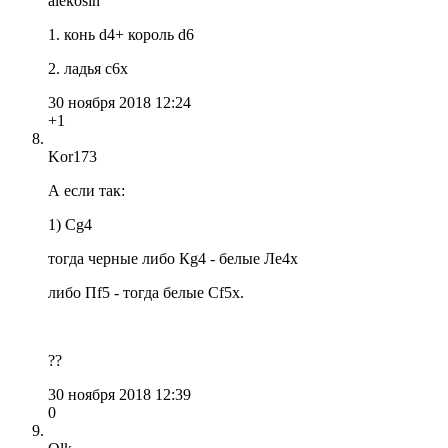
alekosin
1. конь d4+ король d6
2. ладья c6х
30 ноября 2018 12:24
+1
Kor173
А если так:
1) Сg4
тогда черные либо Кg4 - белые Лe4x
либо Пf5 - тогда белые Сf5x.
??
30 ноября 2018 12:39
0