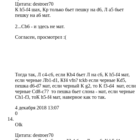
Цитата: destroer70
К h5-f4 шах, Кр только бьет пешку на d6, Л а5 бьет
пешку на а6 мат.
2...Сb6 - и здесь не мат.
Согласен, просмотрел :(
Тогда так, Л с4-с6, если Кb4 бьет Л на с6, К h5-f4 мат,
если черные Лb1-d1, Кf4 vfn? tckb если черные Кd5,
пешка d6-d7 мат, если черный К g2, то К f3-d4 мат, если
черные Сd8-c7? то пешка бьет слона - мат, если черные
Сh1-f3, тоК h5-f4 мат, наверное как то так.
4 декабря 2018 13:07
0
Olk
Цитата: destroer70