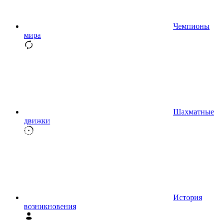
Чемпионы
мира
Шахматные
движки
История
возникновения