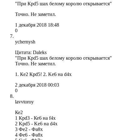
"При Крd5 шах белому королю открывается"
Точно. Не заметил.
1 декабря 2018 18:48
0
ychernysh
Цитата: Daleks
"При Крd5 шах белому королю открывается"
Точно. Не заметил.
1. Кe2 Крd5! 2. Ke6 на d4x
2 декабря 2018 00:03
0
lavvtoroy
Ке2
1 Крd3 - Ке6 на f4x
2 Kpd5 - Ke6 на d4x
3 Фе2 - Фа8х
4 Фе6 - Фа8х