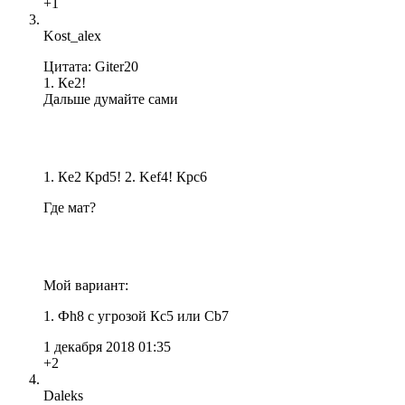
+1
Kost_alex
Цитата: Giter20
1. Кe2!
Дальше думайте сами
1. Кe2 Крd5! 2. Kef4! Крc6
Где мат?
Мой вариант:
1. Фh8 с угрозой Кс5 или Сb7
1 декабря 2018 01:35
+2
Daleks