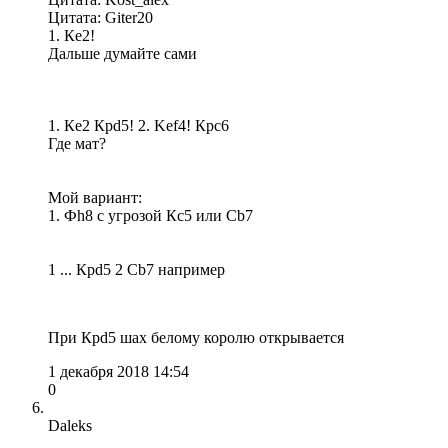
Цитата: Giter20
1. Кe2!
Дальше думайте сами
1. Кe2 Крd5! 2. Kef4! Крc6
Где мат?
Мой вариант:
1. Фh8 с угрозой Кс5 или Сb7
1 ... Крd5 2 Cb7 например
При Крd5 шах белому королю открывается
1 декабря 2018 14:54
0
Daleks