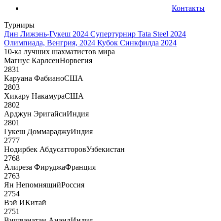
Контакты
Турниры
Дин Лижэнь-Гукеш 2024
Супертурнир Tata Steel 2024
Олимпиада, Венгрия, 2024
Кубок Синкфилда 2024
10-ка лучших шахматистов мира
Магнус Карлсен
Норвегия
2831
Каруана Фабиано
США
2803
Хикару Накамура
США
2802
Арджун Эригайси
Индия
2801
Гукеш Доммараджу
Индия
2777
Нодирбек Абдусатторов
Узбекистан
2768
Алиреза Фируджа
Франция
2763
Ян Непомнящий
Россия
2754
Вэй И
Китай
2751
Вишванатан Ананд
Индия