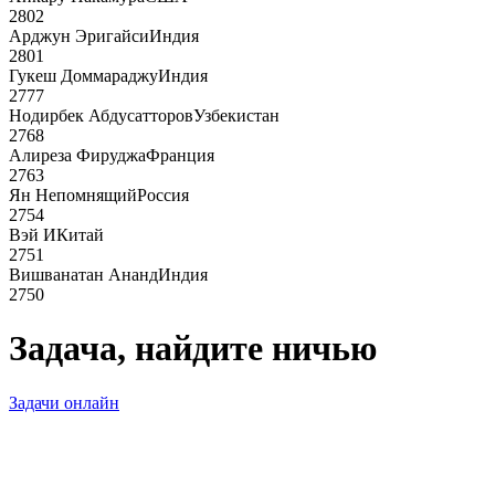
2802
Арджун Эригайси
Индия
2801
Гукеш Доммараджу
Индия
2777
Нодирбек Абдусатторов
Узбекистан
2768
Алиреза Фируджа
Франция
2763
Ян Непомнящий
Россия
2754
Вэй И
Китай
2751
Вишванатан Ананд
Индия
2750
Задача, найдите ничью
Задачи онлайн