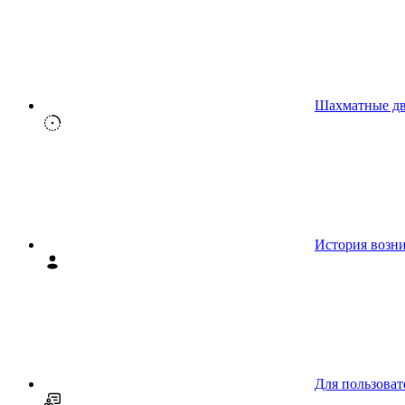
Шахматные д
История возн
Для пользоват