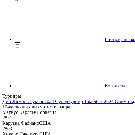
Биография ша
Контакты
Турниры
Дин Лижэнь-Гукеш 2024
Супертурнир Tata Steel 2024
Олимпиад
10-ка лучших шахматистов мира
Магнус Карлсен
Норвегия
2831
Каруана Фабиано
США
2803
Хикару Накамура
США