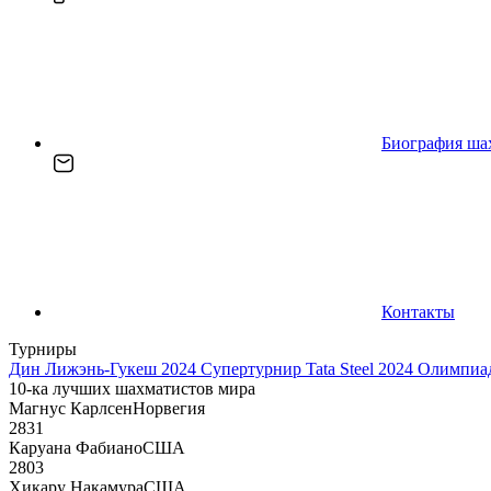
Биография ша
Контакты
Турниры
Дин Лижэнь-Гукеш 2024
Супертурнир Tata Steel 2024
Олимпиад
10-ка лучших шахматистов мира
Магнус Карлсен
Норвегия
2831
Каруана Фабиано
США
2803
Хикару Накамура
США