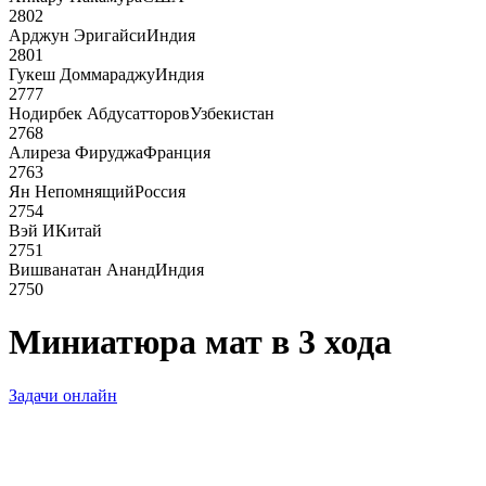
2802
Арджун Эригайси
Индия
2801
Гукеш Доммараджу
Индия
2777
Нодирбек Абдусатторов
Узбекистан
2768
Алиреза Фируджа
Франция
2763
Ян Непомнящий
Россия
2754
Вэй И
Китай
2751
Вишванатан Ананд
Индия
2750
Миниатюра мат в 3 хода
Задачи онлайн