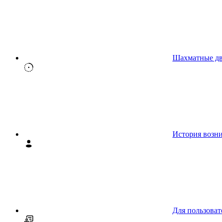
Шахматные д
История возн
Для пользоват