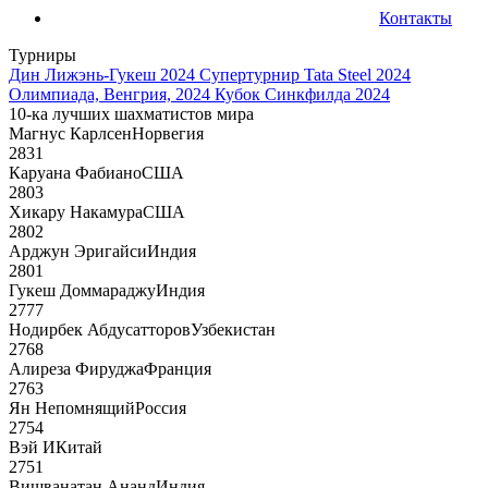
Контакты
Турниры
Дин Лижэнь-Гукеш 2024
Супертурнир Tata Steel 2024
Олимпиада, Венгрия, 2024
Кубок Синкфилда 2024
10-ка лучших шахматистов мира
Магнус Карлсен
Норвегия
2831
Каруана Фабиано
США
2803
Хикару Накамура
США
2802
Арджун Эригайси
Индия
2801
Гукеш Доммараджу
Индия
2777
Нодирбек Абдусатторов
Узбекистан
2768
Алиреза Фируджа
Франция
2763
Ян Непомнящий
Россия
2754
Вэй И
Китай
2751
Вишванатан Ананд
Индия