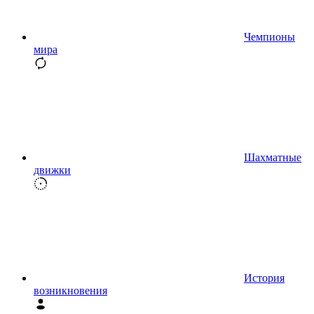
Чемпионы
мира
Шахматные
движки
История
возникновения