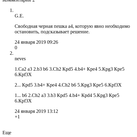
G.E.
Свободная черная пешка а4, которую явно необходимо
остановить, подсказывает решение.
24 января 2019 09:26
0
neves
1.Сa2 a3 2.b3 b6 3.Сh2 Крd5 4.b4+ Крe4 5.Крg3 Крe5
6.Крf3X
2... Крd5 3.b4+ Крe4 4.Сh2 b6 5.Крg3 Крe5 6.Крf3X
1... b6 2.Сh2 a3 3.b3 Крd5 4.b4+ Крd4 5.Крg3 Крe5
6.Крf3X
24 января 2019 13:12
+1
Еще