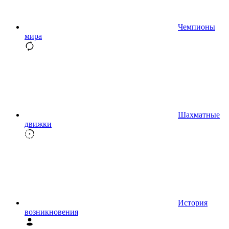
Чемпионы
мира
Шахматные
движки
История
возникновения