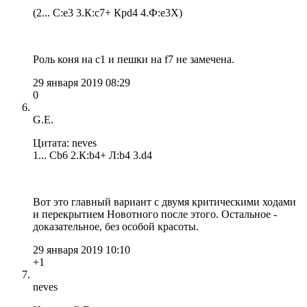
(2... С:e3 3.К:c7+ Крd4 4.Ф:e3X)
Роль коня на c1 и пешки на f7 не замечена.
29 января 2019 08:29
0
G.E.
Цитата: neves
1... Сb6 2.К:b4+ Л:b4 3.d4
Вот это главный вариант с двумя критическими ходами
и перекрытием Новотного после этого. Остальное -
доказательное, без особой красоты.
29 января 2019 10:10
+1
neves