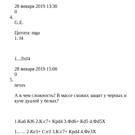
28 января 2019 13:30
0
G.E.
Цитата: mga
1. f4
1...Лхf4
28 января 2019 15:00
0
neves
А в чем сложность? В массе схожих защит у черных и
куче дуалей у белых?
1.Кa6 Кf6 2.К:c7+ Крd4 3.Фd6+ Кd5 4.Фd5X
1... ... 2.Кe3+ С:e3 3.К:c7+ Крd4 4.Фe3X