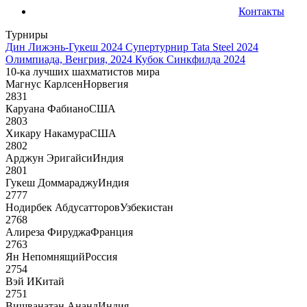
Контакты
Турниры
Дин Лижэнь-Гукеш 2024
Супертурнир Tata Steel 2024
Олимпиада, Венгрия, 2024
Кубок Синкфилда 2024
10-ка лучших шахматистов мира
Магнус Карлсен
Норвегия
2831
Каруана Фабиано
США
2803
Хикару Накамура
США
2802
Арджун Эригайси
Индия
2801
Гукеш Доммараджу
Индия
2777
Нодирбек Абдусатторов
Узбекистан
2768
Алиреза Фируджа
Франция
2763
Ян Непомнящий
Россия
2754
Вэй И
Китай
2751
Вишванатан Ананд
Индия