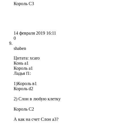
Король С3
14 февраля 2019 16:11
0
shaben
Цитата: xcaro
Конь а1
Король a1
Ладья f1:
1)Король в1
Король d2
2) Слон в любую клетку
Король С2
А как на счет Слон a3?