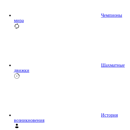
Чемпионы
мира
Шахматные
движки
История
возникновения