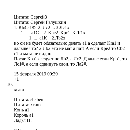
Цитата: Сергей3
Цитата: Сергей Галушкин
1. Кb4 a1Ф 2. Лс2 ... 3 Лс1х
1. ... а1С 2. Кре2 Крс1 3.Лf1х
1. ... а1К 2.Лb2х
но он не будет обязательно делать a1 а сделает Kra1 и
дальше что? 2.Лb2 это не мат а пат! А если Кре2 то Cb2-
c1 и мата не видно.
После Кра1 следует не Лb2, а Лc2. Дальше если Крb1, то
Лc1#, а если сдвинуть слон, то Лa2#.
15 февраля 2019 09:39
+1
xcaro
Цитата: shaben
Цитата: xcaro
Конь а1
Король a1
Ладья f1: