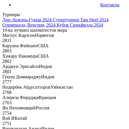
Контакты
Турниры
Дин Лижэнь-Гукеш 2024
Супертурнир Tata Steel 2024
Олимпиада, Венгрия, 2024
Кубок Синкфилда 2024
10-ка лучших шахматистов мира
Магнус Карлсен
Норвегия
2831
Каруана Фабиано
США
2803
Хикару Накамура
США
2802
Арджун Эригайси
Индия
2801
Гукеш Доммараджу
Индия
2777
Нодирбек Абдусатторов
Узбекистан
2768
Алиреза Фируджа
Франция
2763
Ян Непомнящий
Россия
2754
Вэй И
Китай
2751
Вишванатан Ананд
Индия