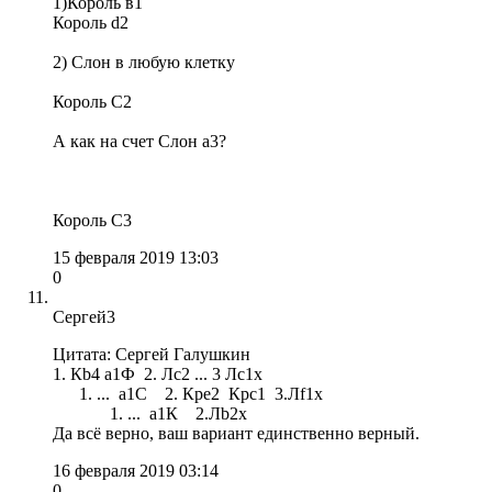
1)Король в1
Король d2
2) Слон в любую клетку
Король С2
А как на счет Слон a3?
Король С3
15 февраля 2019 13:03
0
Сергей3
Цитата: Сергей Галушкин
1. Кb4 a1Ф 2. Лс2 ... 3 Лс1х
1. ... а1С 2. Кре2 Крс1 3.Лf1х
1. ... а1К 2.Лb2х
Да всё верно, ваш вариант единственно верный.
16 февраля 2019 03:14
0