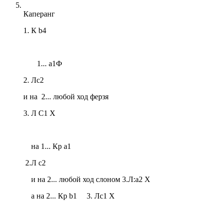
Каперанг
1. К b4
1... a1Ф
2. Лс2
и на 2... любой ход ферзя
3. Л C1 X
на 1... Кр a1
2.Л с2
и на 2... любой ход слоном 3.Л:a2 X
а на 2... Кр b1 3. Лc1 X