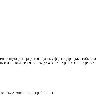
 мешающую развернуться чёрному ферзю (правда, чтобы это
ко жертвой ферзя: 3 ... Ф:g2 4. Сb7+ Крc7 5. С:g2 Кр:b8 6.
ешек. А может, и не сработает :-)