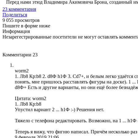
Перед нами этюд Владимира Акимовича Брона, созданный им 
23
комментария
Поделиться
9 055 просмотров
Пишите в форме ниже
Информация
Незарегестрированные посетители не могут оставлять коммента
Комментарии
23
worm2
1. Лb8 Кр:b8 2. d8Ф h1Ф 3. Сd7+, и белым легко удаётся
понять, мне пришлось расставлять фигуры на доске). 1 ... 
d8Ф+ Есть и другие варианты, но они ещё более безнадёж
Цитата: worm2
1. Лb8 Кр:b8
Упустил вариант 2 ... h1Ф :-) Решения нет.
Тяжело с телефона редактировать. Возможно, на 1 ... h1Ф
Теперь я вижу, что фигню написал. Причём несколько ра
9 февраля 2019 21:06