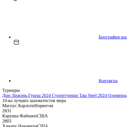
Биография ша
Контакты
Турниры
Дин Лижэнь-Гукеш 2024
Супертурнир Tata Steel 2024
Олимпиад
10-ка лучших шахматистов мира
Магнус Карлсен
Норвегия
2831
Каруана Фабиано
США
2803
Хикару Накамура
США