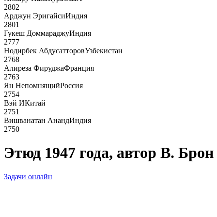
2802
Арджун Эригайси
Индия
2801
Гукеш Доммараджу
Индия
2777
Нодирбек Абдусатторов
Узбекистан
2768
Алиреза Фируджа
Франция
2763
Ян Непомнящий
Россия
2754
Вэй И
Китай
2751
Вишванатан Ананд
Индия
2750
Этюд 1947 года, автор В. Брон
Задачи онлайн