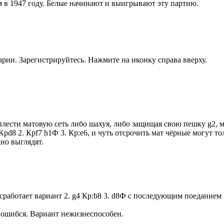
в 1947 году. Белые начинают и выигрывают эту партию.
рии. Зарегистрируйтесь. Нажмите на иконку справа вверху.
 сплести матовую сеть либо шахуя, либо защищая свою пешку g2,
Крd8 2. Крf7 h1Ф 3. Кр:e6, и чуть отсрочить мат чёрные могут толь
но выглядят.
 сработает вариант 2. g4 Кр:b8 3. d8Ф с последующим поеданием п
з ошибся. Вариант нежизнеспособен.