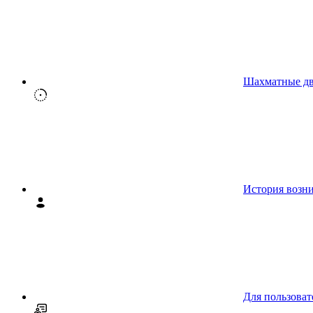
Шахматные д
История возн
Для пользоват